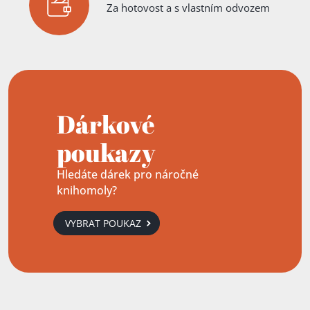
Za hotovost a s vlastním odvozem
Dárkové
poukazy
Hledáte dárek pro náročné
knihomoly?
VYBRAT POUKAZ