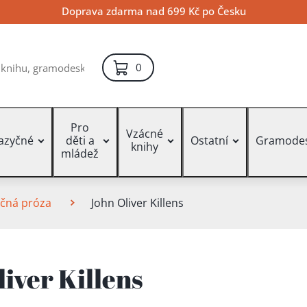
Doprava zdarma nad 699 Kč po Česku
položek – košík
0
Pro
Vzácné
jazyčné
děti a
Ostatní
Gramode
knihy
mládež
ečná próza
John Oliver Killens
iver Killens