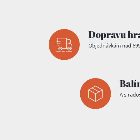
Přidáno do koš
Dopravu hr
Objednávkám nad 699
Balí
A s rados