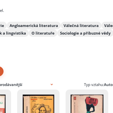
el.
rie
Angloamerická literatura
Válečná literatura
Vále
k a lingvistika
O literatuře
Sociologie a příbuzné vědy
×
Typ vztahu: