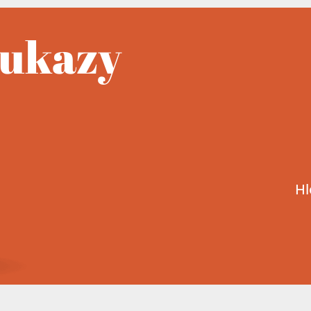
oukazy
Hl