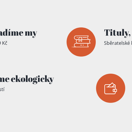
íku!
adíme my
Tituly,
 Kč
Sběratelské 
me ekologicky
tí