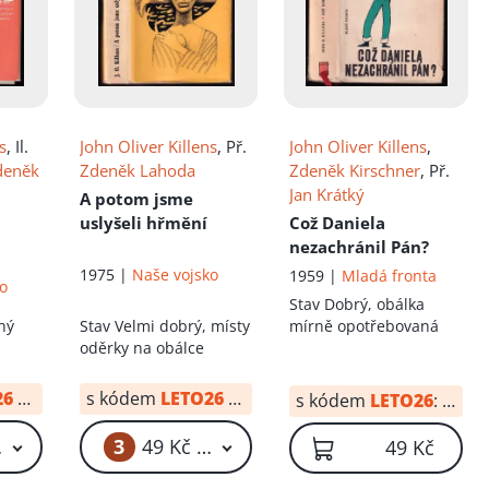
s
, Il.
John Oliver Killens
, Př.
John Oliver Killens
,
deněk
Zdeněk Lahoda
Zdeněk Kirschner
, Př.
Jan Krátký
A potom jsme
uslyšeli hřmění
Což Daniela
nezachránil Pán?
1975 |
Naše vojsko
1959 |
Mladá fronta
ko
Stav
Dobrý, obálka
ný
Stav
Velmi dobrý, místy
mírně opotřebovaná
oděrky na obálce
26
od:
5 Kč
s kódem
LETO26
od:
5 Kč
s kódem
LETO26
:
20 Kč
3
 Kč – 59 Kč
49 Kč – 59 Kč
49 Kč