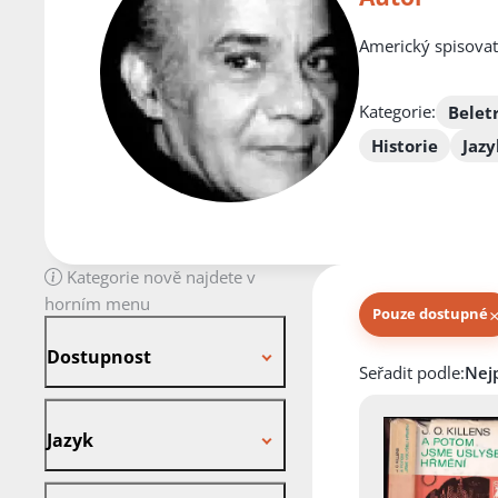
Americký spisovat
Kategorie:
Belet
Historie
Jazy
Kategorie nově najdete v
horním menu
Pouze dostupné
Dostupnost
Dostupnost
Knihy autora
Seřadit podle:
Jazyk
Jazyk
Stav