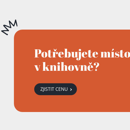
Potřebujete míst
v knihovně?
ZJISTIT CENU