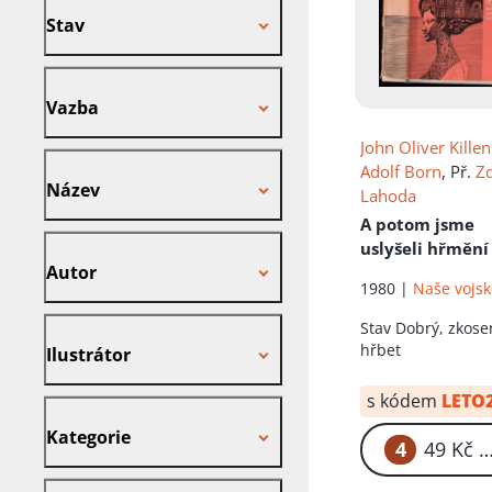
Stav
Vazba
Vazba
John Oliver Killen
Název
Adolf Born
, Př.
Z
Název
Lahoda
A potom jsme
Autor
uslyšeli hřmění
Autor
1980 |
Naše vojs
Ilustrátor
Stav
Dobrý, zkose
hřbet
Ilustrátor
s kódem
LETO
Kategorie
Kategorie
4
49
Nakladatel