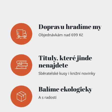
Todesstra
fen -
Ersten
Theil +
Zweiter
Theil
:
Dopravu hradíme my
Erster
Theil
Objednávkám nad 699 Kč
Tituly,
které jinde
nenajdete
Sběratelské kusy i knižní novinky
Balíme ekologicky
A s radostí