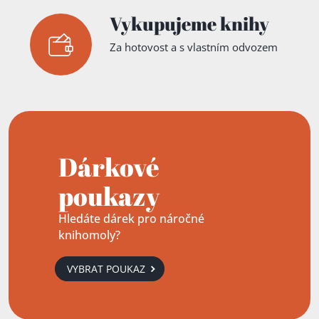
Vykupujeme knihy
Za hotovost a s vlastním odvozem
Dárkové
poukazy
Hledáte dárek pro náročné
knihomoly?
VYBRAT POUKAZ