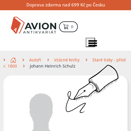
Přejít
Přejít
Přejít
Doprava zdarma nad 699 Kč po Česku
na
na
na
hlavní
hlavní
vyhledávání
obsah
navigaci
položek – košík
0
Vyhledávání
hledat
Zobrazit položky menu
Zde se nacházíte
Autoři
Vzácné knihy
Staré tisky - před
r. 1800
Johann Heinrich Schulz