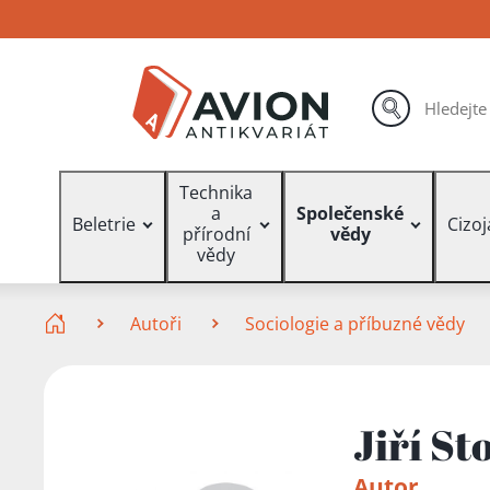
Přejít
Přejít
Přejít
na
na
na
hlavní
hlavní
vyhledávání
obsah
navigaci
hledat
Vyhledávání
Technika
a
Společenské
Beletrie
Cizo
přírodní
vědy
vědy
Zde se nacházíte
Autoři
Sociologie a příbuzné vědy
Jiří St
Autor