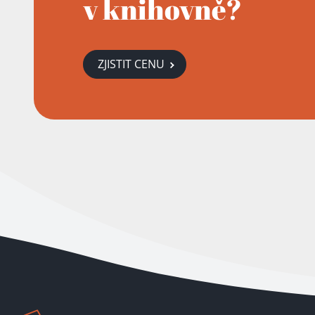
v knihovně?
ZJISTIT CENU