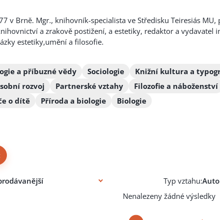
77 v Brně. Mgr., knihovník-specialista ve Středisku Teiresiás MU
nihovnictví a zrakově postižení, a estetiky, redaktor a vydavat
zky estetiky,umění a filosofie.
logie a příbuzné vědy
Sociologie
Knižní kultura a typogr
sobní rozvoj
Partnerské vztahy
Filozofie a náboženství
če o dítě
Příroda a biologie
Biologie
×
Typ vztahu:
Nenalezeny žádné výsledky