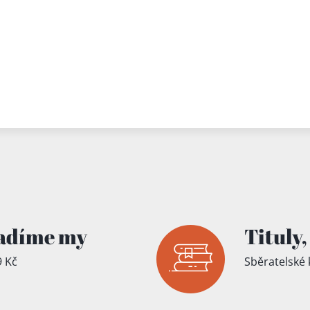
adíme my
Tituly,
 Kč
Sběratelské 
íku!