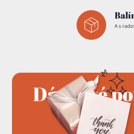
Balí
A s rados
Dárkové p