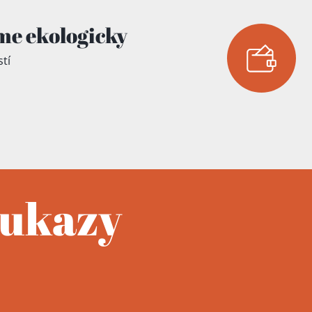
me ekologicky
tí
oukazy