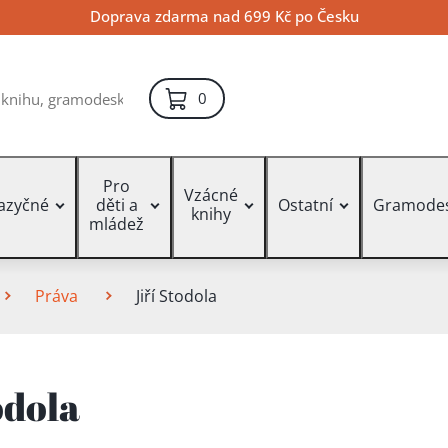
Doprava zdarma nad 699 Kč po Česku
položek – košík
0
Pro
Vzácné
jazyčné
děti a
Ostatní
Gramode
knihy
mládež
Práva
Jiří Stodola
odola