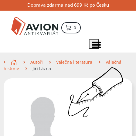
Přejít
Přejít
Přejít
Doprava zdarma nad 699 Kč po Česku
na
na
na
hlavní
hlavní
vyhledávání
obsah
navigaci
položek – košík
0
Vyhledávání
hledat
Zobrazit položky menu
Zde se nacházíte
Autoři
Válečná literatura
Válečná
historie
Jiří Lázna