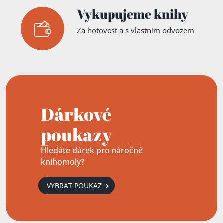
Vykupujeme knihy
Za hotovost a s vlastním odvozem
Dárkové
poukazy
Hledáte dárek pro náročné
knihomoly?
VYBRAT POUKAZ