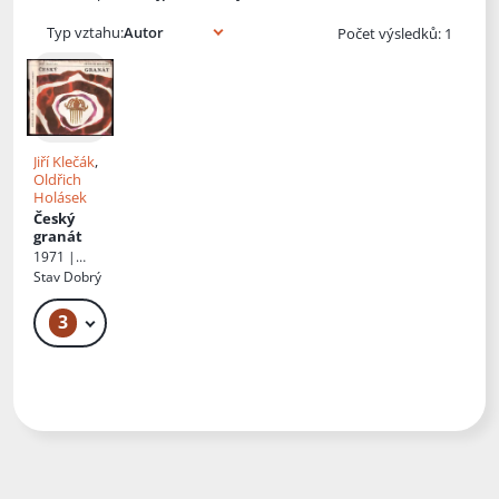
Typ vztahu:
Počet výsledků: 1
Jiří Klečák
,
Oldřich
Holásek
Český
granát
1971 |
Severočesk
Stav
Dobrý
é
nakladatels
3
159 Kč
tví