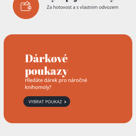
Za hotovost a s vlastním odvozem
Dárkové
poukazy
Hledáte dárek pro náročné
knihomoly?
VYBRAT POUKAZ