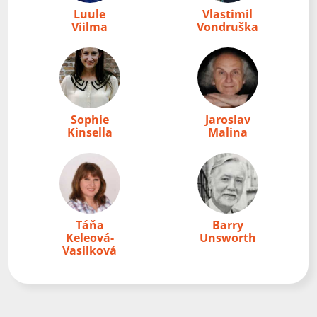
Luule
Vlastimil
Viilma
Vondruška
Sophie
Jaroslav
Kinsella
Malina
Táňa
Barry
Keleová-
Unsworth
Vasilková