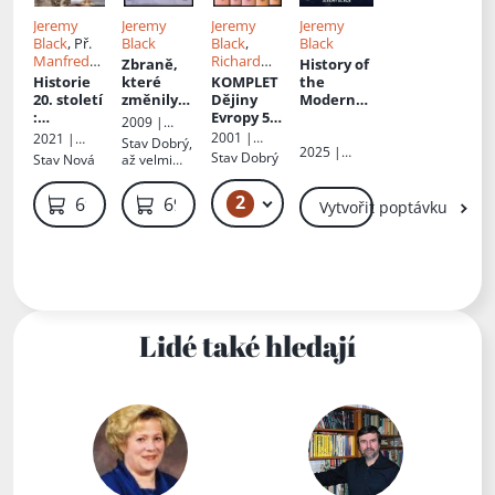
Jeremy
Jeremy
Jeremy
Jeremy
Black
, Př.
Black
Black
,
Black
Manfred
Richard
Zbraně,
History of
Strnad
Vinen
,
Historie
které
KOMPLET
the
Richard
20. století
změnily
Dějiny
Modern
Mackenne
:
svět
Evropy 5X
World
2009 |
y
,
Thomas
konflikty,
- Evropa
2001 |
Víkend
2021 |
Stav
Dobrý,
Munck
,
technolog
od
2025 |
Vyšehrad
Euromedia
Stav
Dobrý
Stav
Nová
až velmi
Michael
Folio, spol.s
ie a
šestnácté
Group
dobrý,
Rapport
r.o.
rokenrol
ho do
špinavá
2
7 699 Kč
69 Kč
69 Kč
dvacátéh
Vytvořit poptávku
obálka
o století
Lidé také hledají