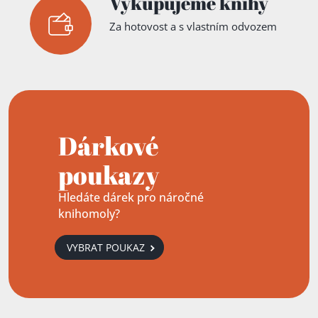
Vykupujeme knihy
Za hotovost a s vlastním odvozem
Dárkové
poukazy
Hledáte dárek pro náročné
knihomoly?
VYBRAT POUKAZ