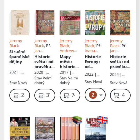
Jeremy
Jeremy
Jeremy
Jeremy
Jeremy
Black
Black
, Př.
Black
,
Black
, Př.
Black
, Př.
Jan
Andrew
Ivana
Jan
Stručné
Šindelka
Humphrey
Rybecká
Šindelka
španělské
Historie
Mapy
Historie
Historie
s
,
Andrew
dějiny
světa
: od
měst
:
Evropy
:
světa
: od
Heritage
,
pravěku
historická
od
pravěku
Thomas
po 21.
výprava
pravěku
po 21.
2021 |
2020 |
2017 |
2022 |
2024 |
Cussans
,
století
za
do 21.
století
LEDA spol.s
Euromedia
Knižní klub
Stav
Velmi
Stav
Velmi
Euromedia
Euromedia
Př.
Jaroslav
mapami,
století
r.o.nakladat
Group
Stav
Nová
Stav
Nová
dobrý
dobrý
Stav
Nová
Group
Group
Hofmann
elství
plány a
obrazy
2
269 Kč – 499 Kč
279 Kč
379 Kč
749 Kč
499 Kč
měst