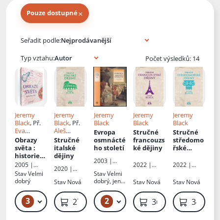
×
Pouze dostupné
Knihy autora
Seřadit podle:
Typ vztahu:
Počet výsledků: 14
Jeremy
Jeremy
Jeremy
Jeremy
Jeremy
Black
, Př.
Black
, Př.
Black
Black
Black
Eva
Aleš
Evropa
Stručné
Stručné
Vybíralová
Valenta
Obrazy
Stručné
osmnácté
francouzs
středomo
světa
:
italské
ho století
ké dějiny
řské
historie
dějiny
dějiny
2003 |
map
2005 |
2022 |
2022 |
Vyšehrad
2020 |
Knižní klub
LEDA spol.s
LEDA spol.s
Stav
Velmi
Stav
Velmi
Leda
r.o.nakladat
r.o.nakladat
dobrý
dobrý, jen
Stav
Nová
Stav
Nová
Stav
Nová
elství
elství
minimální
oděrky, ex
3
2
219 Kč – 259 Kč
1 249 Kč – 7 699 Kč
279 Kč
369 Kč
349 Kč
libris
původního
majitele