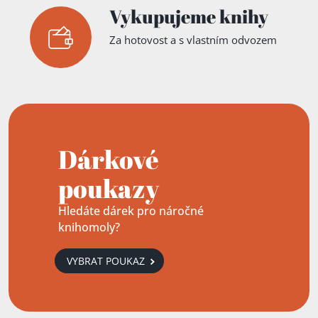
Vykupujeme knihy
Za hotovost a s vlastním odvozem
Dárkové
poukazy
Hledáte dárek pro náročné
knihomoly?
VYBRAT POUKAZ