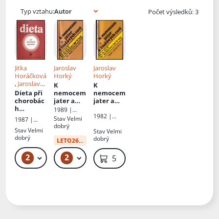
Typ vztahu:
Počet výsledků: 3
Jitka
Jaroslav
Jaroslav
Horáčková
Horký
Horký
,
Jaroslav
K
K
Horký
Dieta při
nemocem
nemocem
chorobác
jater a
jater a
h
žlučových
žlučových
1989 |
jaterních
cest
:
cest
1982 |
Avicenum
Stav
Velmi
1987 |
Avicenum
Rady
dobrý
Avicenum
Stav
Velmi
Stav
Velmi
nemocný
dobrý
dobrý
m
LETO26
od:
34 Kč
2
2
159 Kč
49 Kč
59 Kč