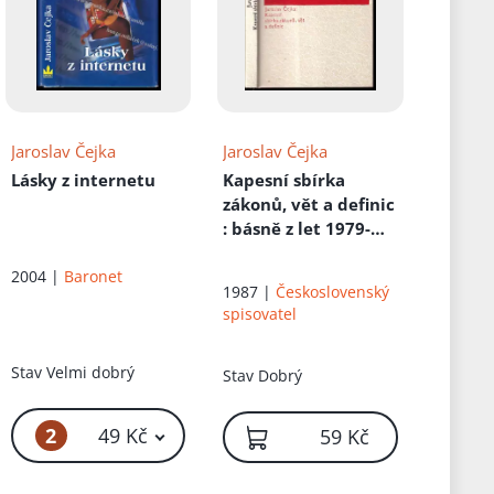
Jaroslav Čejka
Jaroslav Čejka
Lásky z internetu
Kapesní sbírka
zákonů, vět a definic
: básně z let 1979-
1981
2004 |
Baronet
1987 |
Československý
spisovatel
Stav
Velmi dobrý
Stav
Dobrý
2
49 Kč
59 Kč