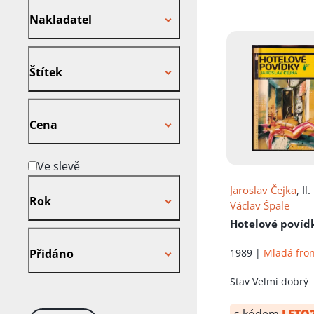
Nakladatel
Nakladatel
Štítek
Štítek
Cena
Cena
Ve slevě
Rok
Jaroslav Čejka
, Il.
Rok
Václav Špale
Hotelové povíd
Přidáno
Přidáno
1989 |
Mladá fro
Stav
Velmi dobrý