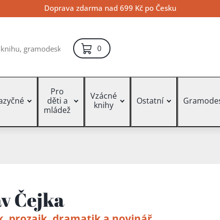
Doprava zdarma nad 699 Kč po Česku
položek – košík
0
Pro
Vzácné
jazyčné
děti a
Ostatní
Gramode
knihy
mládež
av Čejka
k, prozaik, dramatik a novinář