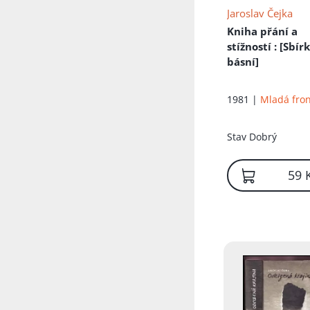
Jaroslav Čejka
Kniha přání a
stížností
: [Sbír
básní]
1981 |
Mladá fro
Stav
Dobrý
59 