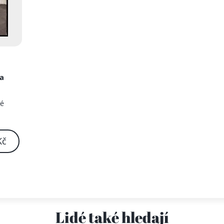
na
né
Kč
Lidé také hledají