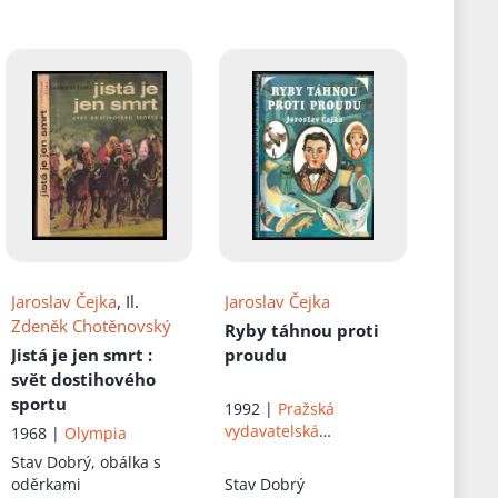
Jaroslav Čejka
, Il.
Jaroslav Čejka
Zdeněk Chotěnovský
Ryby táhnou proti
Jistá je jen smrt
:
proudu
svět dostihového
sportu
1992 |
Pražská
vydavatelská
1968 |
Olympia
společnost
Stav
Dobrý, obálka s
oděrkami
Stav
Dobrý