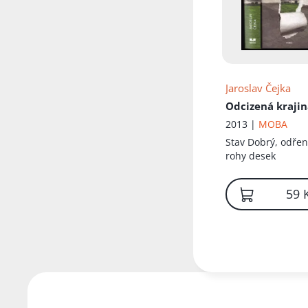
Jaroslav Čejka
Odcizená kraji
2013 |
MOBA
Stav
Dobrý, odře
rohy desek
59 