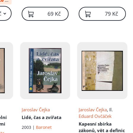
26
od:
34 Kč
č
69 Kč
79 Kč
Jaroslav Čejka
Jaroslav Čejka
, Il.
Eduard Ovčáček
elní
Lidé, čas a zvířata
ami
Kapesní sbírka
2003 |
Baronet
zákonů, vět a definic