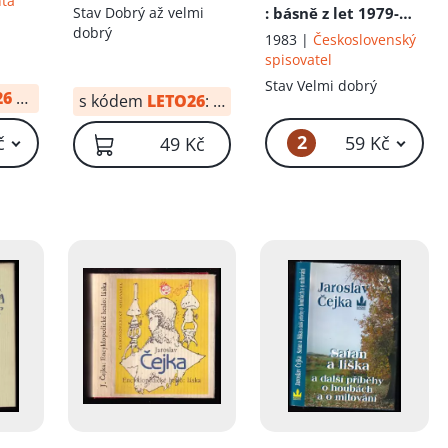
nta
íku!
Stav
Dobrý až velmi
: básně z let 1979-
dobrý
1981
1983 |
Československý
spisovatel
Stav
Velmi dobrý
26
od:
34 Kč
s kódem
LETO26
:
20 Kč
2
č
59 Kč
49 Kč