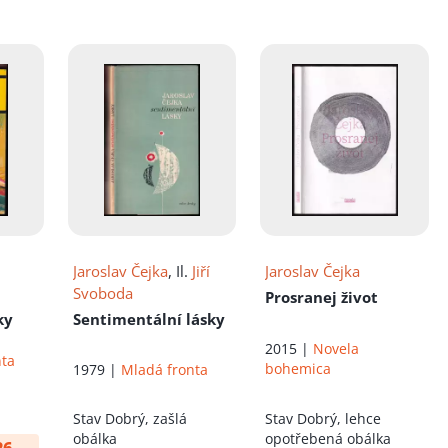
Holoubek
,
Josef
Hrubý
,
Lubomír
Brožek
,
Pavel Verner
,
Petr Cincibuch
,
Lubor
Falteisek
,
Václav
Suchý
,
Dušan Kukal
,
Viktoria Hradská
Jaroslav Čejka
, Il.
Jiří
Jaroslav Čejka
Svoboda
Prosranej život
ky
Sentimentální lásky
2015 |
Novela
nta
bohemica
1979 |
Mladá fronta
Stav
Dobrý, zašlá
Stav
Dobrý, lehce
obálka
opotřebená obálka