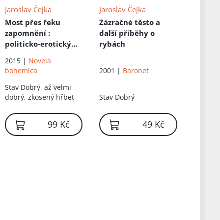
Jaroslav Čejka
Jaroslav Čejka
Most přes řeku
Zázračné těsto a
zapomnění
:
další příběhy o
politicko-erotický
rybách
retroromán
2015 |
Novela
bohemica
2001 |
Baronet
Stav
Dobrý, až velmi
dobrý, zkosený hřbet
Stav
Dobrý
99 Kč
49 Kč