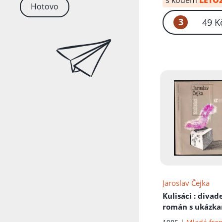
s kódem
LETO
Hotovo
3
49 K
Jaroslav Čejka
Kulisáci
: divad
román s ukázk