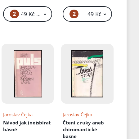
2
2
49 Kč – 59 Kč
49 Kč
Jaroslav Čejka
Jaroslav Čejka
Návod jak (ne)sbírat
Čtení z ruky aneb
básně
chiromantické
básně