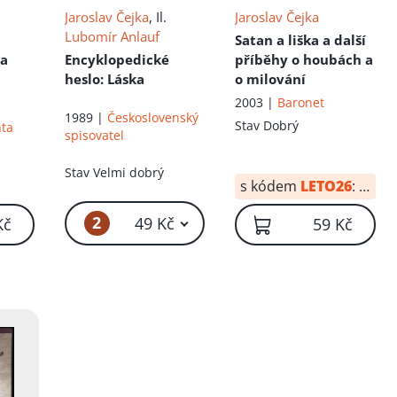
Jaroslav Čejka
, Il.
Jaroslav Čejka
Lubomír Anlauf
Satan a liška a další
ka
Encyklopedické
příběhy o houbách a
heslo: Láska
o milování
2003 |
Baronet
1989 |
Československý
Stav
Dobrý
nta
spisovatel
Stav
Velmi dobrý
s kódem
LETO26
:
24 Kč
2
49 Kč
Kč
59 Kč