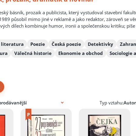
český básník, prozaik a publicista, který vystudoval stavební faku
1989 působil mimo jiné v reklamě a jako redaktor, zároveň se věn
ch dílech kombinuje humor, ironii a společenskou kritiku; píše p
 literatura
Poezie
Česká poezie
Detektivky
Zahran
tura
Válečná historie
Ekonomie a obchod
Sociologie 
×
Typ vztahu: