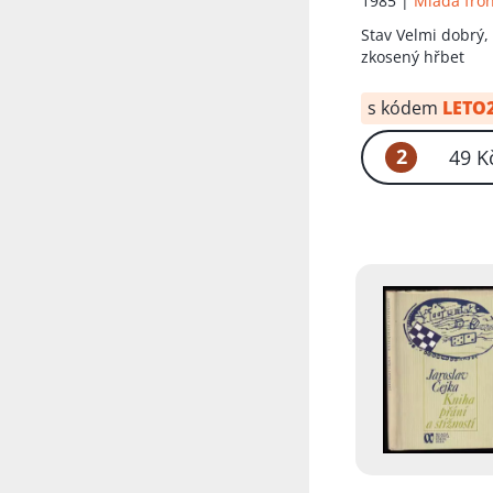
1985 |
Mladá fro
Přidáno do koš
Stav
Velmi dobrý,
zkosený hřbet
s kódem
LETO
2
49 K