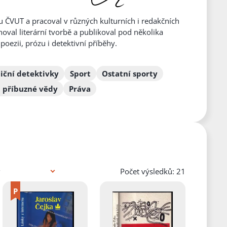
ltu ČVUT a pracoval v různých kulturních i redakčních
oval literární tvorbě a publikoval pod několika
oezii, prózu i detektivní příběhy.
iční detektivky
Sport
Ostatní sporty
a příbuzné vědy
Práva
Počet výsledků: 21