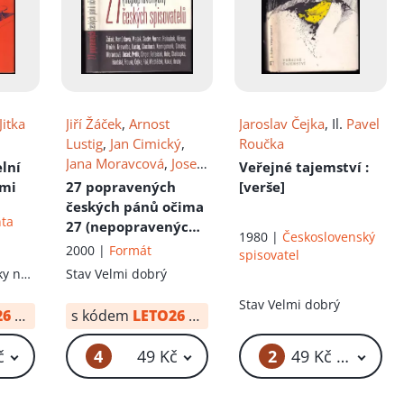
Jitka
Jiří Žáček
,
Arnost
Jaroslav Čejka
, Il.
Pavel
Lustig
,
Jan Cimický
,
Roučka
Jana Moravcová
,
Josef
elní
Veřejné tajemství
:
Nesvadba
,
Eva
ami
27 popravených
[verše]
Kantůrková
,
Vladimír
českých pánů očima
nta
Körner
,
Radko Pytlík
,
27 (nepopravených)
1980 |
Československý
Petr Prouza
,
Václav
českých spisovatelů
2000 |
Formát
spisovatel
Dušek
,
Otakar
ky na
Stav
Velmi dobrý
Chaloupka
,
Roman
Ráž
,
Lubomír
Stav
Velmi dobrý
26
od:
34 Kč
s kódem
LETO26
od:
34 Kč
Macháček
,
František
Cinger
,
Jaroslav Čejka
,
4
2
č
49 Kč
49 Kč – 59 Kč
Miroslav Hule
,
Alex
Koenigsmark
,
Jiří
Medek
,
Jaroslav