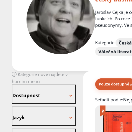
Jaroslav Čejka je 
funkcích. Po roce 
pseudonymy. Ve svý
Kategorie:
Česká
Válečná litera
Kategorie nově najdete v
horním menu
Pouze dostupné
Dostupnost
Dostupnost
Knihy autora
Seřadit podle:
Jazyk
Jazyk
Stav