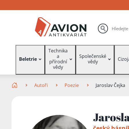
Přejít
Přejít
Přejít
na
na
na
hlavní
hlavní
vyhledávání
obsah
navigaci
hledat
Vyhledávání
Technika
a
Společenské
Beletrie
Cizo
přírodní
vědy
vědy
Zde se nacházíte
Autoři
Poezie
Jaroslav Čejka
Jarosl
český básní