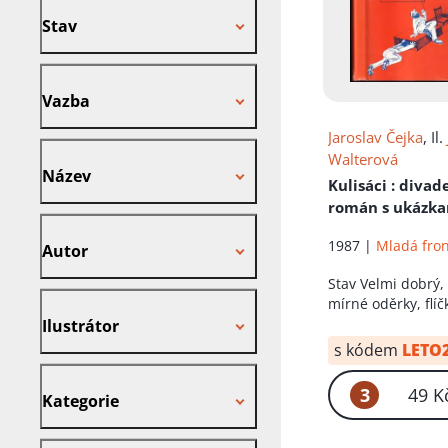
Stav
Vazba
Vazba
Jaroslav Čejka
, Il.
Název
Walterová
Název
Kulisáci
: divad
román s ukázk
Autor
1987 |
Mladá fro
Autor
Stav
Velmi dobrý,
Ilustrátor
mírné oděrky, flíč
obálce
Ilustrátor
s kódem
LETO
Kategorie
3
49 K
Kategorie