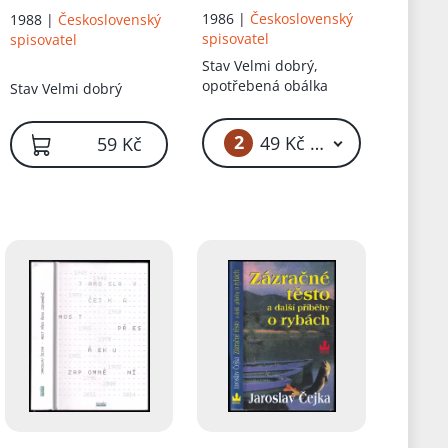
1986 |
Československý
1988 |
Československý
spisovatel
spisovatel
Stav
Velmi dobrý,
opotřebená obálka
Stav
Velmi dobrý
2
49 Kč – 59 Kč
59 Kč