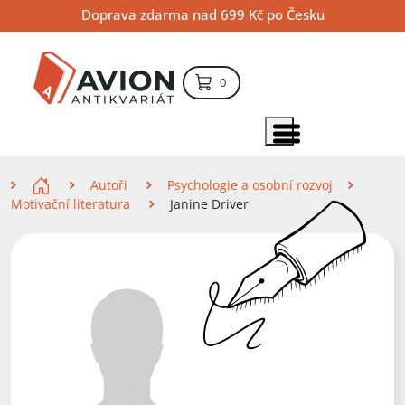
Přejít
Přejít
Přejít
Doprava zdarma nad 699 Kč po Česku
na
na
na
hlavní
hlavní
vyhledávání
obsah
navigaci
položek – košík
0
Vyhledávání
hledat
Zobrazit položky menu
Zde se nacházíte
Autoři
Psychologie a osobní rozvoj
Motivační literatura
Janine Driver