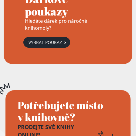
poukazy
Hledáte dárek pro náročné
knihomoly?
VYBRAT POUKAZ
Potřebujete místo
v knihovně?
PRODEJTE SVÉ KNIHY
ONLINE!