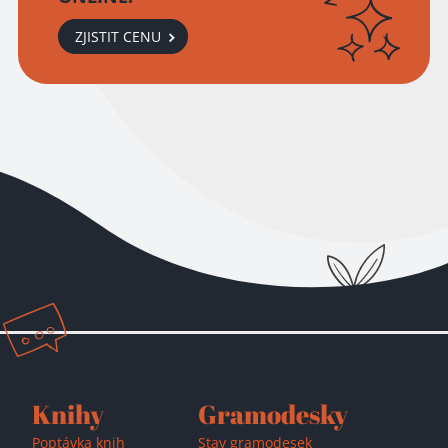
ZJISTIT CENU
Přidáno do košíku!
Knihy
Gramodesky
Poptávka knih
Stav gramodesek