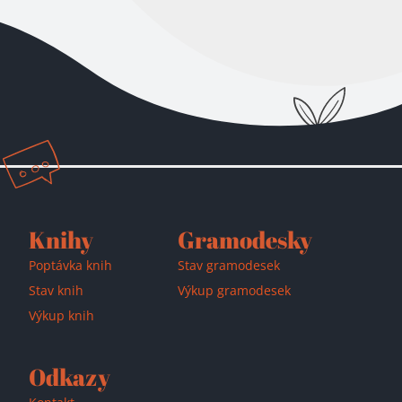
Knihy
Gramodesky
Poptávka knih
Stav gramodesek
Stav knih
Výkup gramodesek
Výkup knih
Odkazy