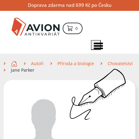
Přejít
Přejít
Přejít
Doprava zdarma nad 699 Kč po Česku
na
na
na
hlavní
hlavní
vyhledávání
obsah
navigaci
položek – košík
0
Vyhledávání
hledat
Zobrazit položky menu
Zde se nacházíte
Autoři
Příroda a biologie
Chovatelství
Jane Parker