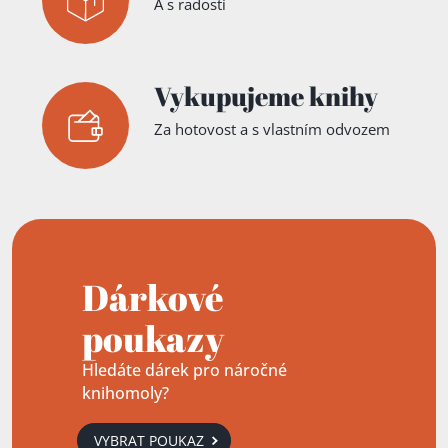
A s radostí
Vykupujeme knihy
Za hotovost a s vlastním odvozem
Dárkové
poukazy
Hledáte dárek pro náročné
knihomoly?
VYBRAT POUKAZ