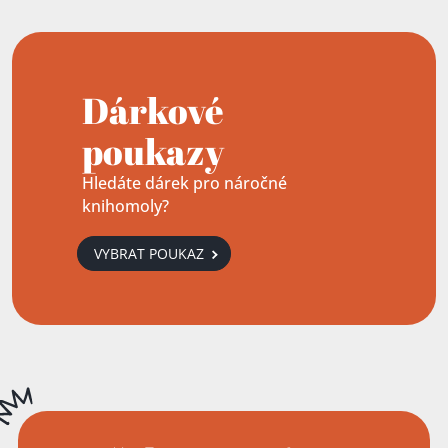
Dárkové
poukazy
Hledáte dárek pro náročné
knihomoly?
VYBRAT POUKAZ