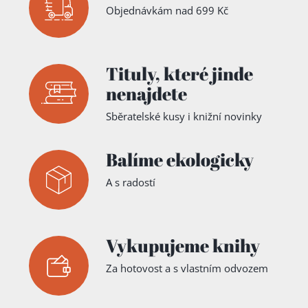
Objednávkám nad 699 Kč
Tituly,
které jinde
nenajdete
Sběratelské kusy i knižní novinky
Balíme ekologicky
A s radostí
Vykupujeme knihy
Za hotovost a s vlastním odvozem