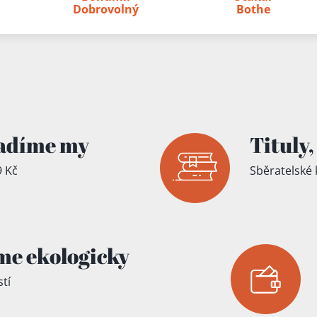
íku!
Dobrovolný
Bothe
adíme my
Tituly,
 Kč
Sběratelské 
me ekologicky
tí