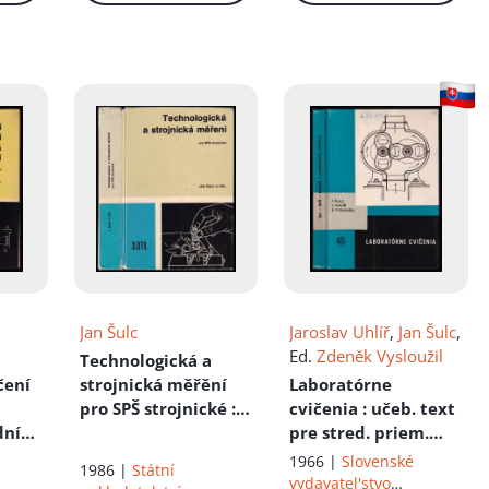
Jan Šulc
Jaroslav Uhlíř
,
Jan Šulc
,
Ed.
Zdeněk Vysloužil
Technologická a
čení
strojnická měřění
Laboratórne
pro SPŠ strojnické
:
cvičenia
: učeb. text
dní
učební text pro 3. a
pre stred. priem.
ly
4. ročník středních
školy strojnícke
1966 |
Slovenské
1986 |
Státní
průmyslových škol
vydavatel'stvo