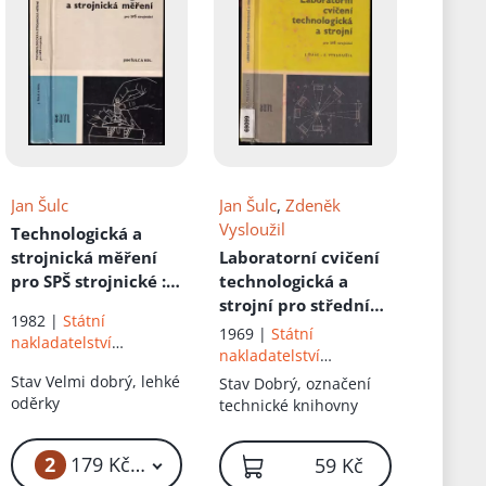
Jan Šulc
Jan Šulc
,
Zdeněk
Vysloužil
Technologická a
strojnická měření
Laboratorní cvičení
pro SPŠ strojnické
:
technologická a
učební text pro 3. a
strojní pro střední
1982 |
Státní
4. ročník středních
průmyslové školy
1969 |
Státní
nakladatelství
průmyslových škol
strojnické
nakladatelství
technické literatury
strojnických
technické literatury
Stav
Velmi dobrý, lehké
Stav
Dobrý, označení
oděrky
technické knihovny
2
179 Kč – 289 Kč
59 Kč