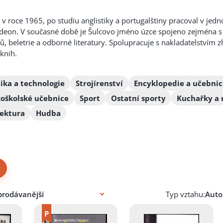
l v roce 1965, po studiu anglistiky a portugalštiny pracoval v jed
Odeon. V současné době je Šulcovo jméno úzce spojeno zejména s 
beletrie a odborné literatury. Spolupracuje s nakladatelstvím zh
knih.
ika a technologie
Strojírenství
Encyklopedie a učebnic
koškolské učebnice
Sport
Ostatní sporty
Kuchařky a 
tektura
Hudba
×
Typ vztahu: