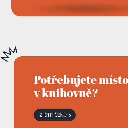
Potřebujete míst
v knihovně?
ZJISTIT CENU