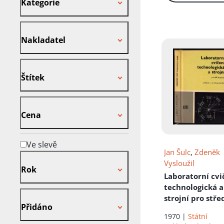
Kategorie
Nakladatel
Nakladatel
Štítek
Štítek
Cena
Cena
Ve slevě
Jan Šulc
,
Zdeněk
Rok
Vysloužil
Rok
Laboratorní cvi
technologická a
Přidáno
strojní pro stře
Přidáno
průmyslové ško
1970 |
Státní
strojnické