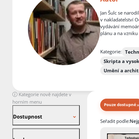
Jan Šulc se narodi
v nakladatelství 
vydávání memoárů, 
plánu a na vzniku 
Kategorie:
Techn
Skripta a vyso
Umění a archi
Kategorie nově najdete v
horním menu
Pouze dostupné
Dostupnost
Dostupnost
Knihy autora
Seřadit podle:
Jazyk