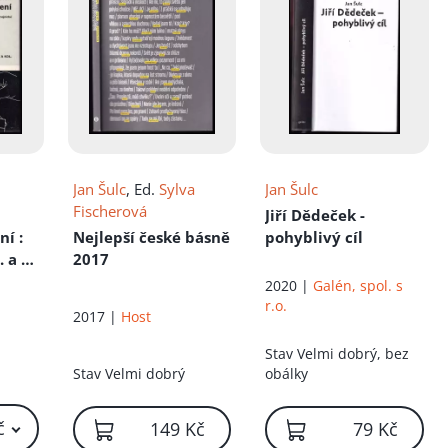
Jan Šulc
, Ed.
Sylva
Jan Šulc
Fischerová
a
Jiří Dědeček -
ení
:
Nejlepší české básně
pohyblivý cíl
 a 4.
2017
škol
2020 |
Galén, spol. s
r.o.
2017 |
Host
ry
Stav
Velmi dobrý, bez
Stav
Velmi dobrý
obálky
č
149 Kč
79 Kč