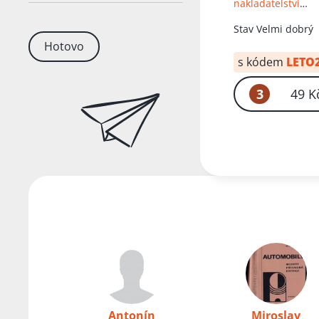
nakladatelství
technické literatu
Stav
Velmi dobrý
Hotovo
s kódem
LETO
3
49 K
Antonín
Miroslav