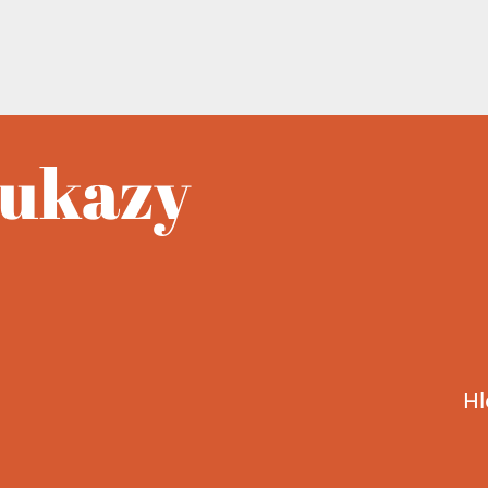
oukazy
Hl