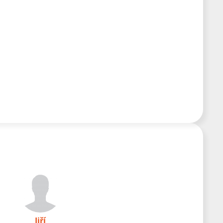
 Kč
Jiří