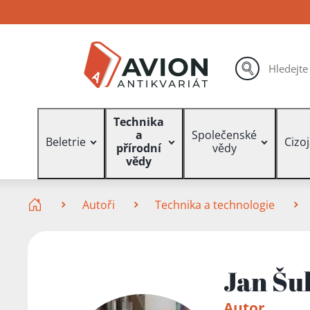
Přejít
Přejít
Přejít
na
na
na
hlavní
hlavní
vyhledávání
obsah
navigaci
hledat
Vyhledávání
Technika
a
Společenské
Beletrie
Cizo
přírodní
vědy
vědy
Zde se nacházíte
Autoři
Technika a technologie
Jan Šu
Autor