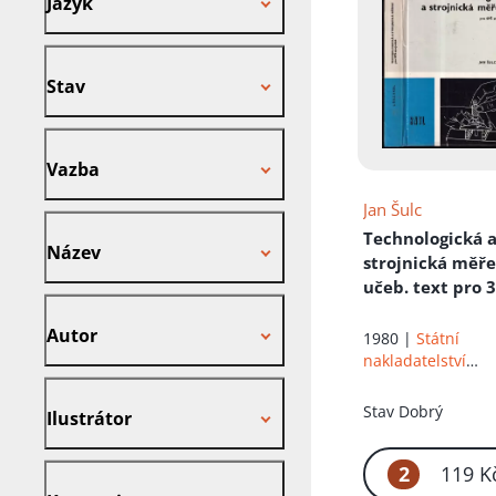
Jazyk
Stav
Stav
Vazba
Vazba
Jan Šulc
Název
Technologická 
Název
strojnická měř
učeb. text pro 3.
Autor
roč. stř. prům. 
Autor
strojnických
1980 |
Státní
nakladatelství
technické literatu
Ilustrátor
Stav
Dobrý
Ilustrátor
2
Kategorie
119 K