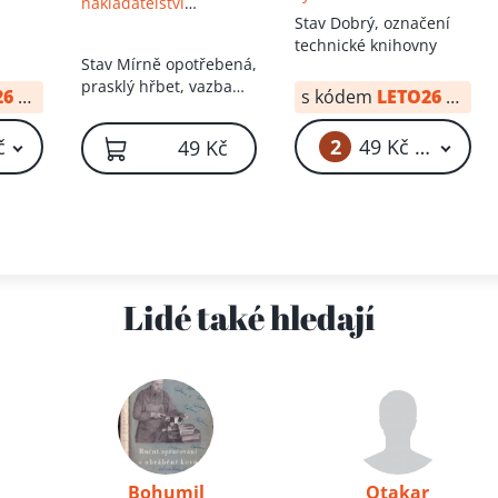
nakladatelství
strojnických
technickej literatúry
Stav
Dobrý, označení
technické literatury
ry
technické knihovny
Stav
Mírně opotřebená,
prasklý hřbet, vazba
26
od:
10 Kč
s kódem
LETO26
od:
34
povolená, vše drží,
neautorský podpis
2
č
49 Kč – 59 Kč
49 Kč
Lidé také hledají
Bohumil
Otakar