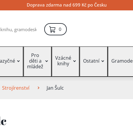
Doprava zdarma nad 699 Kč po Česku
položek – košík
0
Pro
Vzácné
jazyčné
děti a
Ostatní
Gramode
knihy
mládež
Strojírenství
Jan Šulc
lc