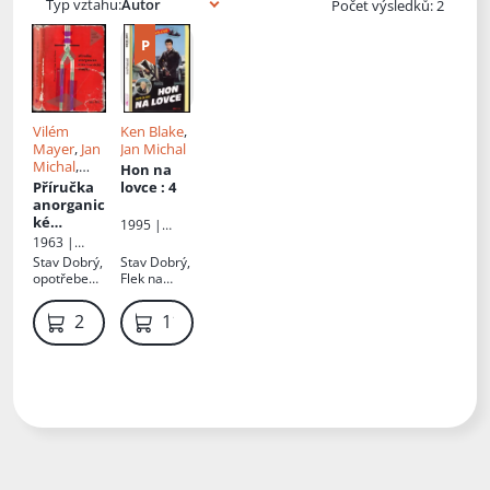
Typ vztahu:
Počet výsledků: 2
Vilém
Ken Blake
,
Mayer
,
Jan
Jan Michal
Michal
,
Hon na
Alexej
Příručka
lovce
: 4
Dragomire
anorganic
cký
,
Karel
ké
1995 |
Řeřicha
kolorimet
Riopress
1963 |
rické
Státní
Stav
Dobrý,
Stav
Dobrý,
analýzy
nakladatels
opotřebená
Flek na
tví
obálka,
předsádce
technické
natrhnutá
219 Kč
119 Kč
literatury
obálka,
politá
obálka