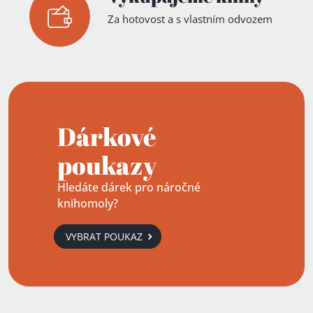
Za hotovost a s vlastním odvozem
Dárkové
poukazy
Hledáte dárek pro náročné
knihomoly?
VYBRAT POUKAZ