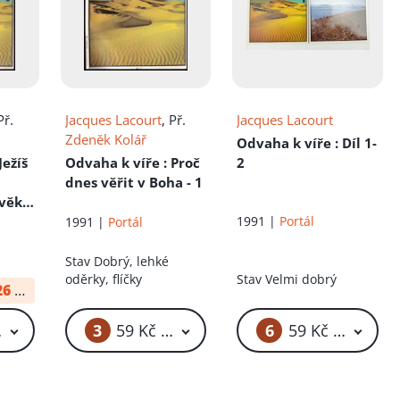
Př.
Jacques Lacourt
, Př.
Jacques Lacourt
Zdeněk Kolář
Odvaha k víře
: Díl 1-
Ježíš
Odvaha k víře
: Proč
2
dnes věřit v Boha - 1
věk
1991 |
Portál
1991 |
Portál
Stav
Dobrý, lehké
oděrky, flíčky
Stav
Velmi dobrý
26
od:
24 Kč
3
6
 Kč – 69 Kč
59 Kč – 69 Kč
59 Kč – 69 Kč
šen,
 2