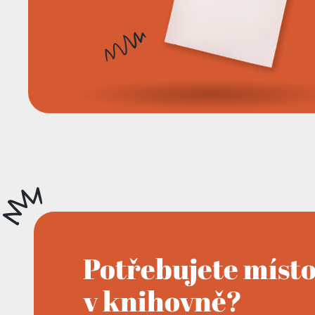
Potřebujete míst
v knihovně?