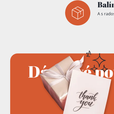
Balí
A s rados
Dárkové p