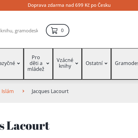
Doprava zdarma nad 699 Kč po Česku
položek – košík
0
Pro
Vzácné
jazyčné
děti a
Ostatní
Gramode
knihy
mládež
Islám
Jacques Lacourt
s Lacourt