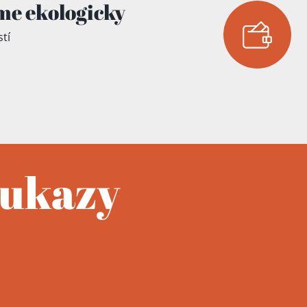
me ekologicky
tí
oukazy