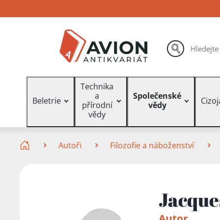
Přejít
Přejít
Přejít
na
na
na
hlavní
hlavní
vyhledávání
obsah
navigaci
hledat
Vyhledávání
Technika
a
Společenské
Beletrie
Cizo
přírodní
vědy
vědy
Zde se nacházíte
Autoři
Filozofie a náboženství
Jacque
Autor