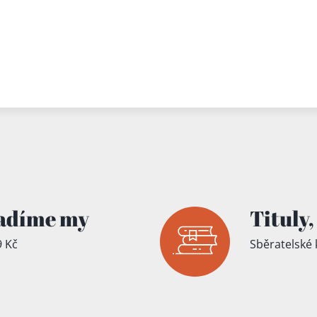
adíme my
Tituly,
 Kč
Sběratelské 
íku!