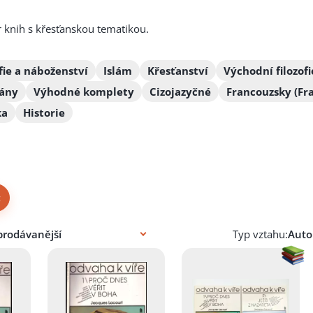
 knih s křesťanskou tematikou.
fie a náboženství
Islám
Křesťanství
Východní filozof
mány
Výhodné komplety
Cizojazyčné
Francouzsky (Fra
ka
Historie
×
Typ vztahu: