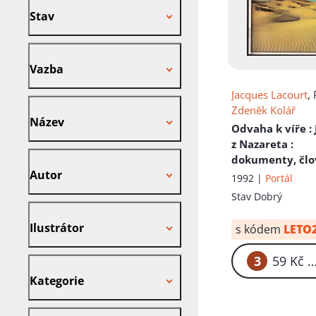
Stav
Vazba
Vazba
Jacques Lacourt
, 
Název
Zdeněk Kolář
Název
Odvaha k víře : 
z Nazareta
:
Autor
dokumenty, člo
Autor
své doby,
1992 |
Portál
neobyčejná
Stav
Dobrý
osobnost, Ježíš
Ilustrátor
neznámý,
Ilustrátor
s kódem
LETO
spravedlivý
pronásledová,
3
59
Kategorie
umučen a vzkří
Kategorie
Ježíšovo učení -
Nakladatel