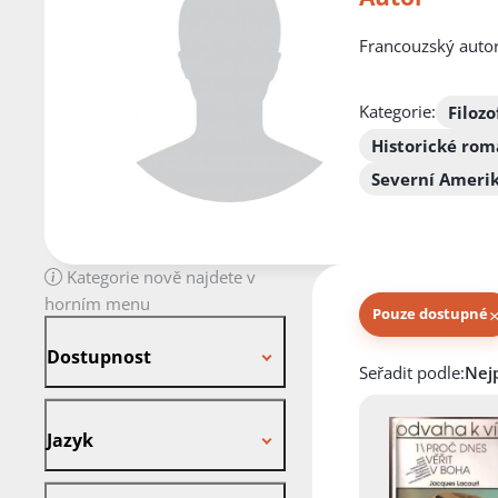
Francouzský autor
Kategorie:
Filozo
Historické ro
Severní Ameri
Kategorie nově najdete v
horním menu
Pouze dostupné
Dostupnost
Dostupnost
Knihy autora
Seřadit podle:
Jazyk
Jazyk
Stav