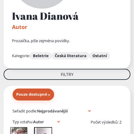
Ivana Dianová
Autor
Prozaička, píše zejména povídky.
Kategorie:
Beletrie
Česká literatura
Ostatní
FILTRY
×
Pouze dostupné
Knihy autora
Seřadit podle:
Typ vztahu:
Počet výsledků: 2