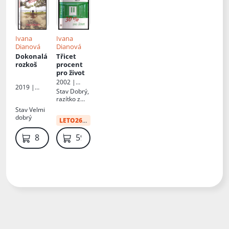
Ivana
Ivana
Dianová
Dianová
Dokonalá
Třicet
rozkoš
procent
pro život
2002 |
2019 |
Akcent
Stav
Dobrý,
Tomáš
razítko z
Nosek
knihovny,
Stav
Velmi
přelepka
dobrý
LETO26
:
41 Kč
přes desky
89 Kč
59 Kč