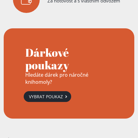
Za hotovost a s vlastním odvozem
Dárkové
poukazy
Hledáte dárek pro náročné
knihomoly?
VYBRAT POUKAZ