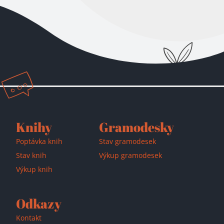
Knihy
Gramodesky
Přidáno do košíku!
Poptávka knih
Stav gramodesek
Stav knih
Výkup gramodesek
Výkup knih
Odkazy
Kontakt