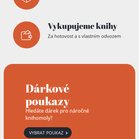
Vykupujeme knihy
Za hotovost a s vlastním odvozem
Dárkové
poukazy
Hledáte dárek pro náročné
knihomoly?
VYBRAT POUKAZ