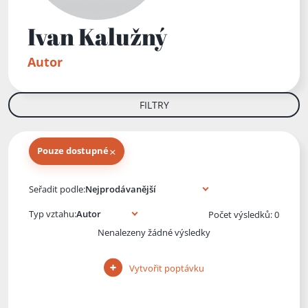
Ivan Kalužný
Autor
FILTRY
×
Pouze dostupné
Knihy autora
Seřadit podle:
Typ vztahu:
Počet výsledků: 0
Nenalezeny žádné výsledky
Vytvořit poptávku