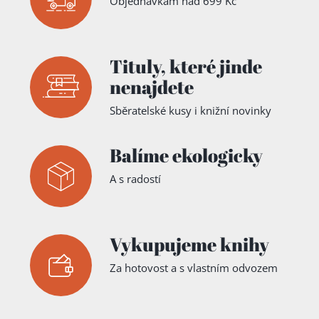
Objednávkám nad 699 Kč
Tituly,
které jinde
nenajdete
Sběratelské kusy i knižní novinky
Balíme ekologicky
A s radostí
Vykupujeme knihy
Za hotovost a s vlastním odvozem