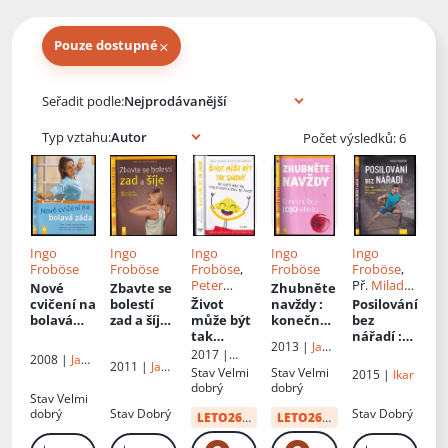
×
Pouze dostupné
Knihy autora
Seřadit podle:
Typ vztahu:
Počet výsledků: 6
Ingo
Ingo
Ingo
Ingo
Ingo
Froböse
Froböse
Froböse
,
Froböse
Froböse
,
Peter
Př.
Milada
Nové
Zbavte se
Zhubněte
Großmann
Burianová
cvičení na
bolestí
Život
navždy
:
Posilování
, Př.
bolavá
zad a šíje
:
může být
konečně
bez
Dagmar
záda
jak se
tak
bez jojo-
nářadí
:
2013 |
Jan
Hoangová
rychle
snadný
:
efektu
přes 100
2017 |
2008 |
Jan
Vašut
2011 |
Jan
zbavit
nejlepší
velice
MOBA
Stav
Velmi
Stav
Velmi
Vašut
2015 |
Ikar
Vašut
bolesti
manuál
účinných
dobrý
dobrý
Stav
Velmi
pro
cviků bez
dobrý
Stav
Dobrý
Stav
Dobrý
zdravý a
nářadí
LETO26
od:
34 Kč
LETO26
od:
34 Kč
šťastný
život