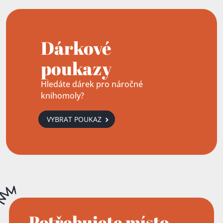
Dárkové
poukazy
Hledáte dárek pro náročné
knihomoly?
VYBRAT POUKAZ
Potřebujete místo