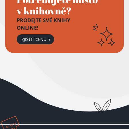
v knihovně?
PRODEJTE SVÉ KNIHY
ONLINE!
Přidáno do košíku!
ZJISTIT CENU