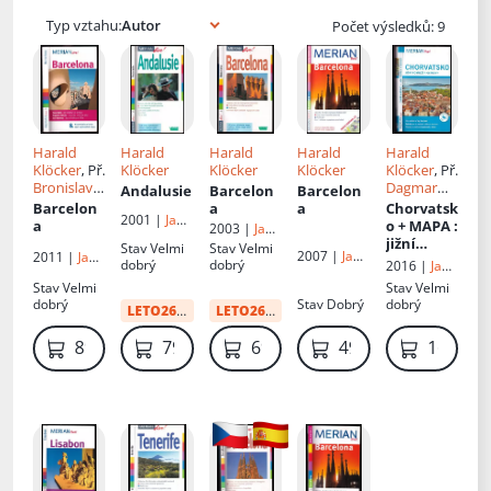
Typ vztahu:
Počet výsledků: 9
Harald
Harald
Harald
Harald
Harald
Klöcker
, Př.
Klöcker
Klöcker
Klöcker
Klöcker
, Př.
Bronislava
Dagmar
Andalusie
Barcelon
Barcelon
Sochorová
Burešová
Barcelon
a
a
Chorvatsk
2001 |
Jan
a
o + MAPA
:
2003 |
Jan
Vašut
jižní
Vašut
Stav
Velmi
Stav
Velmi
2007 |
Jan
2011 |
Jan
pobřeží a
dobrý
dobrý
2016 |
Jan
Vašut
Vašut
ostrovy
Vašut
Stav
Velmi
Stav
Velmi
dobrý
Stav
Dobrý
dobrý
LETO26
:
55 Kč
LETO26
:
48 Kč
89 Kč
79 Kč
69 Kč
49 Kč
169 Kč