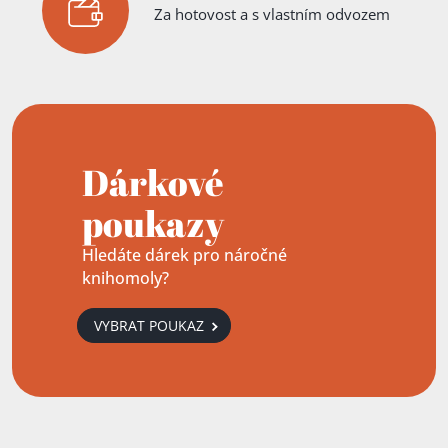
Za hotovost a s vlastním odvozem
Dárkové
poukazy
Hledáte dárek pro náročné
knihomoly?
VYBRAT POUKAZ