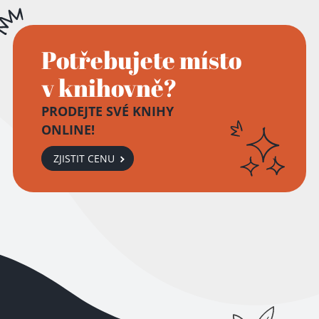
Potřebujete místo
v knihovně?
PRODEJTE SVÉ KNIHY
ONLINE!
Přidáno do košíku!
ZJISTIT CENU