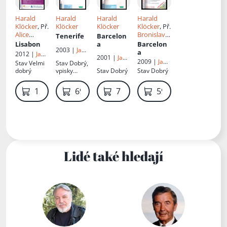
Harald
Harald
Harald
Harald
Klöcker
, Př.
Klöcker
Klöcker
Klöcker
, Př.
Alice
Bronislava
Tenerife
Barcelon
Kavinová
Sochorová
Lisabon
a
Barcelon
2003 |
Jan
a
2012 |
Jan
Vašut
2001 |
Jan
Vašut
2009 |
Jan
Stav
Velmi
Stav
Dobrý,
Vašut
Vašut
dobrý
vpisky
Stav
Dobrý
Stav
Dobrý
propiskou
129 Kč
69 Kč
79 Kč
59 Kč
Lidé také hledají