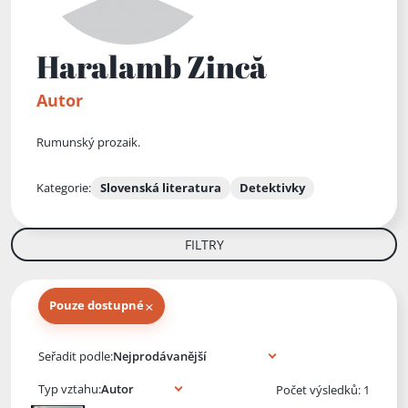
Haralamb Zincă
Autor
Rumunský prozaik.
Kategorie:
Slovenská literatura
Detektivky
FILTRY
×
Pouze dostupné
Knihy autora
Seřadit podle:
Typ vztahu:
Počet výsledků: 1