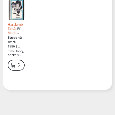
Haralamb
Zincă
, Př.
Marie
Kavková
Studená
smrt
1986 |
Melantrich
Stav
Dobrý,
ořízka s
fleky,
oděrky,
59 Kč
lehce
opotřebená
obálka