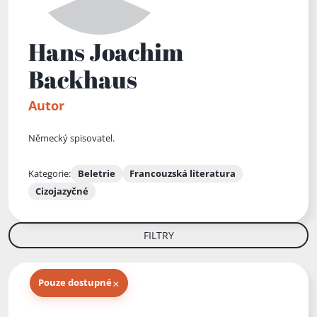
Hans Joachim
Backhaus
Autor
Německý spisovatel.
Kategorie:
Beletrie
Francouzská literatura
Cizojazyčné
FILTRY
×
Pouze dostupné
Knihy autora