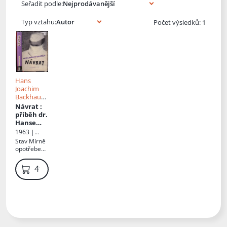
Seřadit podle:
Typ vztahu:
Počet výsledků: 1
Hans
Joachim
Backhaus
,
Př.
Antonie
Návrat
:
Urychová -
příběh dr.
Tomáškov
Hanse
á
Loesera
1963 |
Svobodné
Stav
Mírně
slovo
opotřebená
,
opotřebená
49 Kč
obálka