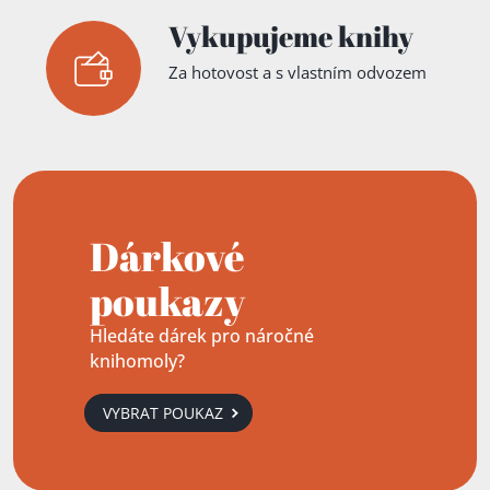
Vykupujeme knihy
Za hotovost a s vlastním odvozem
Dárkové
poukazy
Hledáte dárek pro náročné
knihomoly?
VYBRAT POUKAZ