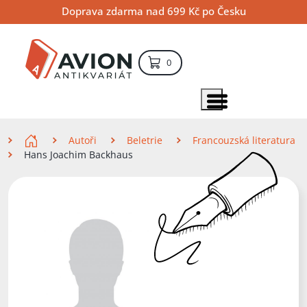
Přejít
Přejít
Přejít
Doprava zdarma nad 699 Kč po Česku
na
na
na
hlavní
hlavní
vyhledávání
obsah
navigaci
položek – košík
0
Vyhledávání
hledat
Zobrazit položky menu
Zde se nacházíte
Autoři
Beletrie
Francouzská literatura
Hans Joachim Backhaus