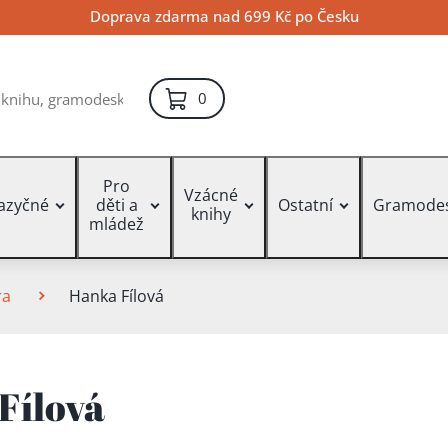
Doprava zdarma nad 699 Kč po Česku
položek – košík
0
Pro
Vzácné
jazyčné
děti a
Ostatní
Gramode
knihy
mládež
ra
Hanka Fílová
Fílová