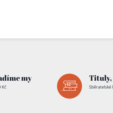
adíme my
Tituly,
 Kč
Sběratelské 
íku!