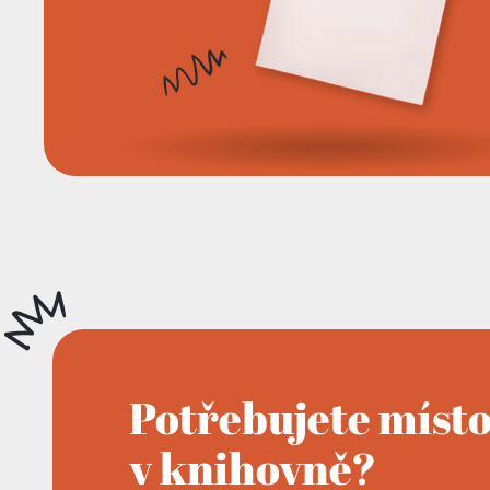
Potřebujete míst
v knihovně?