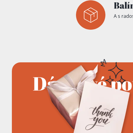
Balí
A s rados
Dárkové p