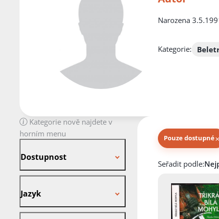
Narozena 3.5.1991
Kategorie:
Belet
Kategorie nově najdete v
horním menu
Pouze dostupné
Dostupnost
Dostupnost
Knihy autora
Seřadit podle:
Jazyk
Jazyk
Stav