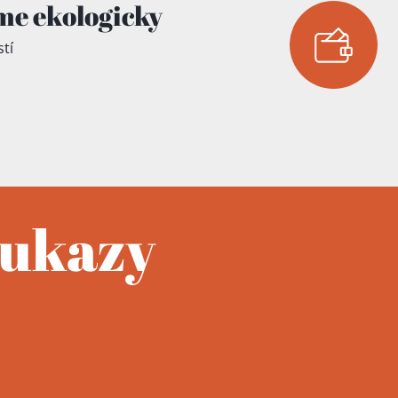
me ekologicky
tí
oukazy