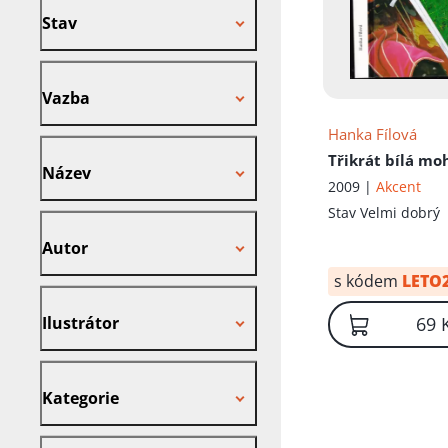
Stav
Vazba
Vazba
Hanka Fílová
Název
Třikrát bílá mo
Název
2009 |
Akcent
Stav
Velmi dobrý
Autor
Autor
s kódem
LETO
Ilustrátor
Ilustrátor
69 
Kategorie
Kategorie
Nakladatel