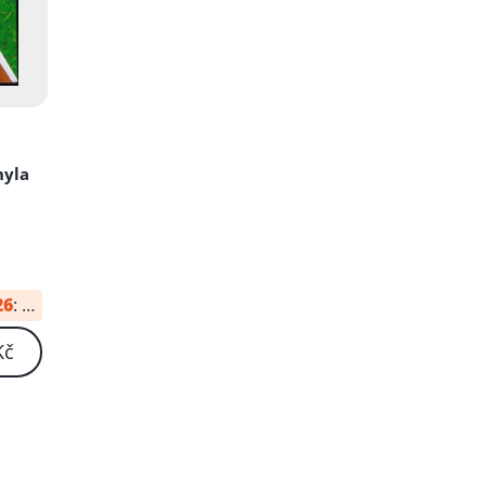
hyla
26
:
41 Kč
Kč