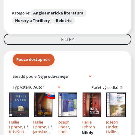
Kategorie:
Angloamerická literatura
Horory a Thrillery
Beletrie
FILTRY
×
Pouze dostupné
Knihy autora
Seřadit podle:
Typ vztahu:
Počet výsledků: 5
Hallie
Hallie
Joseph
Hallie
Joseph
Ephron
, Př.
Ephron
, Př.
Finder
,
Ephron
Finder
,
Kristýna
Jaroslav
Linda
Hallie
Nikdy