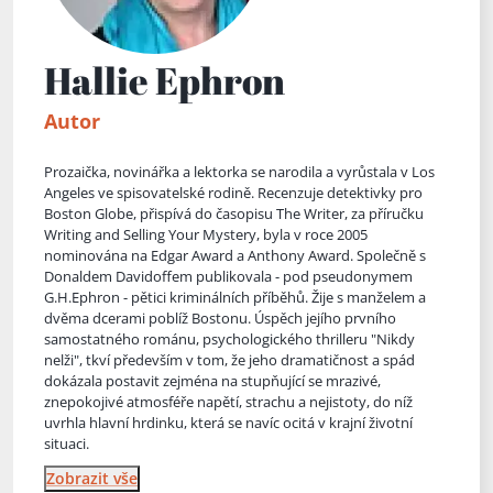
Hallie Ephron
Autor
Prozaička, novinářka a lektorka se narodila a vyrůstala v Los
Angeles ve spisovatelské rodině. Recenzuje detektivky pro
Boston Globe, přispívá do časopisu The Writer, za příručku
Writing and Selling Your Mystery, byla v roce 2005
nominována na Edgar Award a Anthony Award. Společně s
Donaldem Davidoffem publikovala - pod pseudonymem
G.H.Ephron - pětici kriminálních příběhů. Žije s manželem a
dvěma dcerami poblíž Bostonu. Úspěch jejího prvního
samo
statného románu, psychologického thrilleru "Nikdy
nelži", tkví především v tom, že jeho dramatičnost a spád
dokázala postavit zejména na stupňující se mrazivé,
znepokojivé atmosféře napětí, strachu a nejistoty, do níž
uvrhla hlavní hrdinku, která se navíc ocitá v krajní životní
situaci.
Zobrazit vše