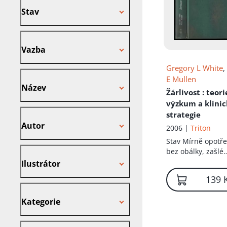
Stav
Vazba
Vazba
Gregory L White
Název
E Mullen
Název
Žárlivost
: teori
výzkum a klini
Autor
strategie
Autor
2006 |
Triton
Stav
Mírně opotř
Ilustrátor
bez obálky, zašlé
desky, zachovalý 
Ilustrátor
139 
Kategorie
Kategorie
Nakladatel