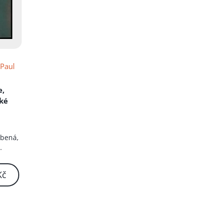
,
Paul
e,
cké
ebená,
stav
Kč