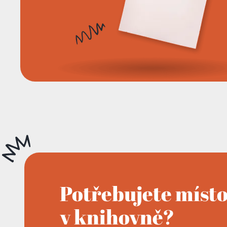
Potřebujete míst
v knihovně?