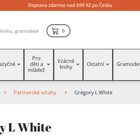
Doprava zdarma nad 699 Kč po Česku
položek – košík
0
Pro
Vzácné
jazyčné
děti a
Ostatní
Gramode
knihy
mládež
Partnerské vztahy
Gregory L White
y L White