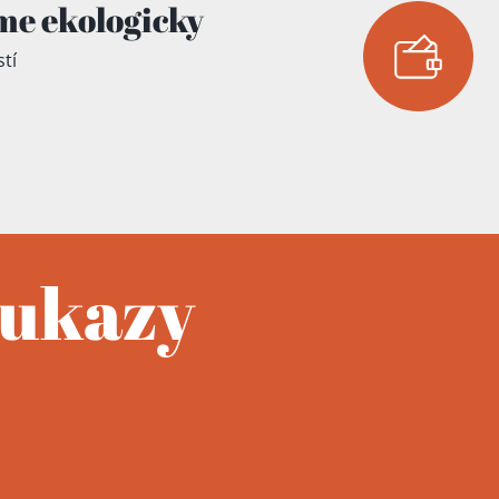
me ekologicky
tí
oukazy