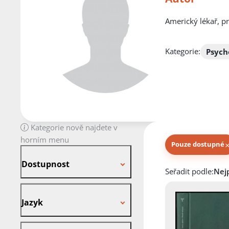
Americký lékař, pr
Kategorie:
Psych
Kategorie nově najdete v
horním menu
Pouze dostupné
Dostupnost
Dostupnost
Knihy autora
Seřadit podle:
Jazyk
Jazyk
Stav