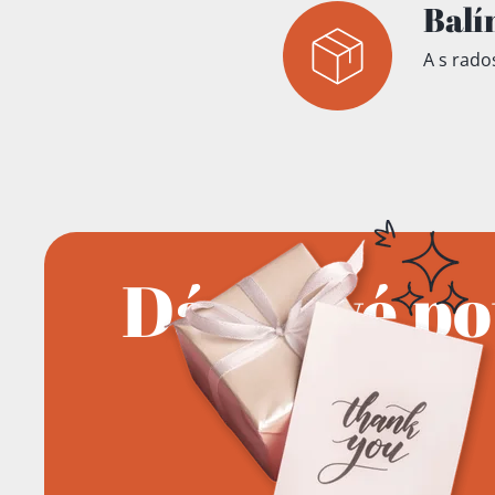
Balí
A s rados
Dárkové p