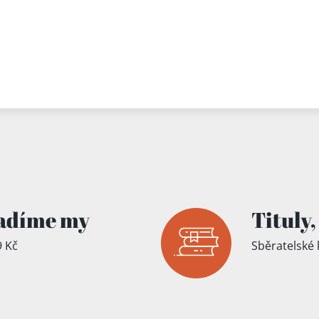
adíme my
Tituly,
 Kč
Sběratelské 
íku!