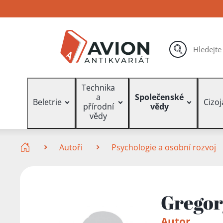
Přejít
Přejít
Přejít
na
na
na
hlavní
hlavní
vyhledávání
obsah
navigaci
hledat
Vyhledávání
Technika
a
Společenské
Beletrie
Cizo
přírodní
vědy
vědy
Zde se nacházíte
Autoři
Psychologie a osobní rozvoj
Gregor
Autor