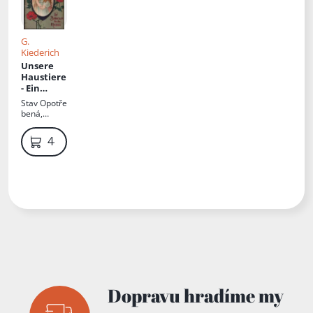
G.
Kiederich
Unsere
Haustiere
- Ein
Bilderbuc
Stav
Opotře
h für die
bená,
Kleinen
lepené
tabule u
449 Kč
hřbetů,
zašlé, u
koně
uvolněné,
drží
Dopravu hradíme my