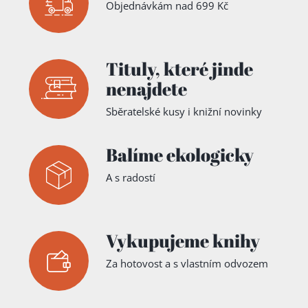
Objednávkám nad 699 Kč
Tituly,
které jinde
nenajdete
Sběratelské kusy i knižní novinky
Balíme ekologicky
A s radostí
Vykupujeme knihy
Za hotovost a s vlastním odvozem