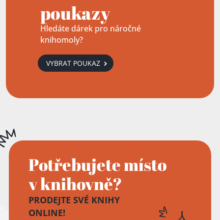
poukazy
Hledáte dárek pro náročné
knihomoly?
VYBRAT POUKAZ
Potřebujete místo
v knihovně?
PRODEJTE SVÉ KNIHY
ONLINE!