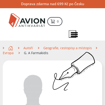
Přejít
Přejít
Přejít
Doprava zdarma nad 699 Kč po Česku
na
na
na
hlavní
hlavní
vyhledávání
obsah
navigaci
položek – košík
0
Vyhledávání
hledat
Zobrazit položky menu
Zde se nacházíte
Autoři
Geografie, cestopisy a místopis
Evropa
G. A Farmakidis