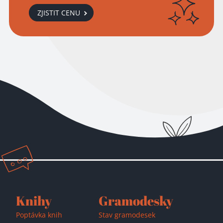
ZJISTIT CENU
Přidáno do košíku!
Knihy
Gramodesky
Poptávka knih
Stav gramodesek