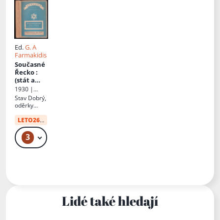
Ed.
G. A
Farmakidis
Současné
Řecko
:
(stát a
národ)
1930 |
"Vesmír" -
Stav
Dobrý,
nakladatels
oděrky
ká a
obálka
vydavatelsk
LETO26
od:
10 Kč
á
společnost
3
49 Kč
s r.o
Lidé také hledají