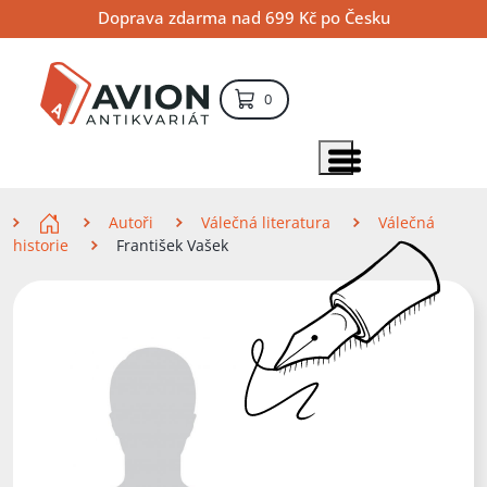
Přejít
Přejít
Přejít
Doprava zdarma nad 699 Kč po Česku
na
na
na
hlavní
hlavní
vyhledávání
obsah
navigaci
položek – košík
0
Vyhledávání
hledat
Zobrazit položky menu
Zde se nacházíte
Autoři
Válečná literatura
Válečná
historie
František Vašek