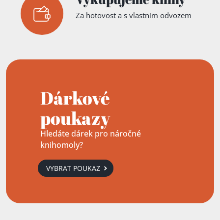
Za hotovost a s vlastním odvozem
Dárkové
poukazy
Hledáte dárek pro náročné
knihomoly?
VYBRAT POUKAZ