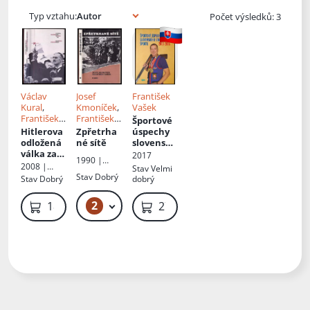
Typ vztahu:
Počet výsledků: 3
Václav
Josef
František
Kural
,
Kmoníček
,
Vašek
František
František
Športové
Vašek
Vašek
Hitlerova
Zpřetrha
úspechy
odložená
né sítě
slovenské
válka za
ho
2017
1990 |
zničení
strelecké
2008 |
Stav
Velmi
Kruh
ČSR
ho športu
Academia
Stav
Dobrý
Stav
Dobrý
dobrý
: roky
2013 až
2
59 Kč
189 Kč
279 Kč
2016