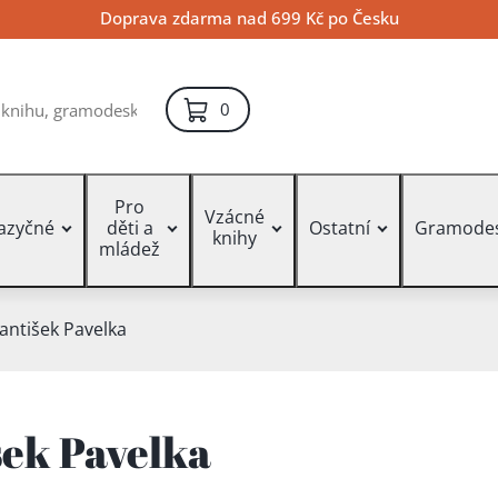
Doprava zdarma nad 699 Kč po Česku
položek – košík
0
Pro
Vzácné
jazyčné
děti a
Ostatní
Gramode
knihy
mládež
antišek Pavelka
šek Pavelka