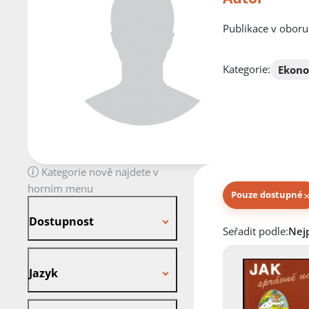
Publikace v obor
Kategorie:
Ekono
Kategorie nově najdete v
horním menu
Pouze dostupné
Dostupnost
Dostupnost
Knihy autora
Seřadit podle:
Jazyk
Jazyk
Stav