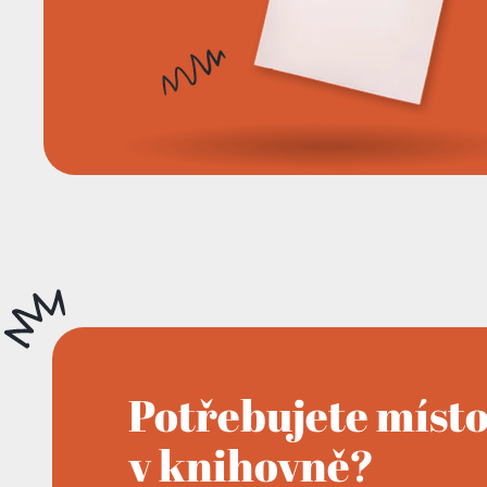
Potřebujete míst
v knihovně?