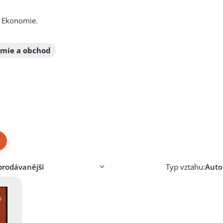
u Ekonomie.
mie a obchod
×
Typ vztahu: