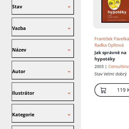
Stav
Vazba
Vazba
František Pavelk
Název
Radka Opltová
Název
Jak správně na
hypotéky
Autor
2003 |
Consultinv
Autor
Stav
Velmi dobrý
Ilustrátor
119 
Ilustrátor
Kategorie
Kategorie
Nakladatel