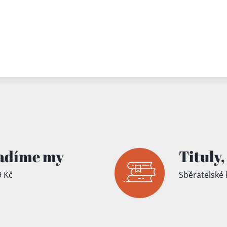
adíme my
Tituly,
 Kč
Sběratelské 
íku!