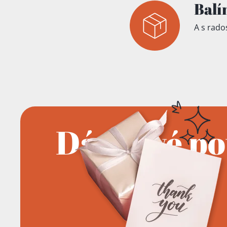
Balí
A s rados
Dárkové p