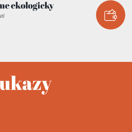
me ekologicky
tí
oukazy