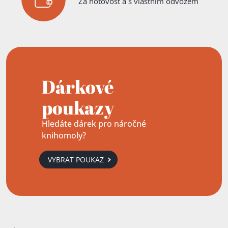
Za hotovost a s vlastním odvozem
Dárkové
poukazy
Hledáte dárek pro náročné
knihomoly?
VYBRAT POUKAZ