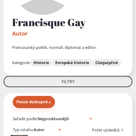
Francisque Gay
Autor
Francouzský politik, novinář, diplomat a editor.
Kategorie:
Historie
Evropská historie
Cizojazyčné
FILTRY
×
Pouze dostupné
Knihy autora
Seřadit podle:
Typ vztahu:
Počet výsledků: 1