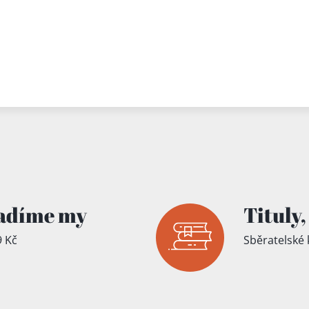
adíme my
Tituly,
 Kč
Sběratelské 
íku!