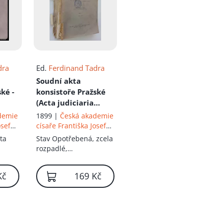
dra
Ed.
Ferdinand Tadra
Soudní akta
ké -
konsistoře Pražské
(Acta judiciaria
storii
consistorii
demie
1899 |
Česká akademie
 VI,
Pragensis)
: z
osefa
císaře Františka Josefa
rukopisů archivu
ost a
pro vědy, slovesnost a
ta
Stav
Opotřebená, zcela
umění
kapitolního v Praze -
rozpadlé,
Část V
pravděpodobně
kompletní
Kč
169 Kč