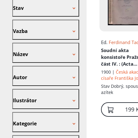
Stav
Vazba
Vazba
Ed.
Ferdinand Ta
Název
Soudní akta
Název
konsistoře Pražs
část IV.
: (Acta
Autor
judiciaria consi
1900 |
Česká aka
Autor
Pragensis) - Část
císaře Františka J
(1407-1408)
pro vědy, slovesn
Stav
Dobrý, spous
umění
Ilustrátor
azítek
Ilustrátor
199 
Kategorie
Kategorie