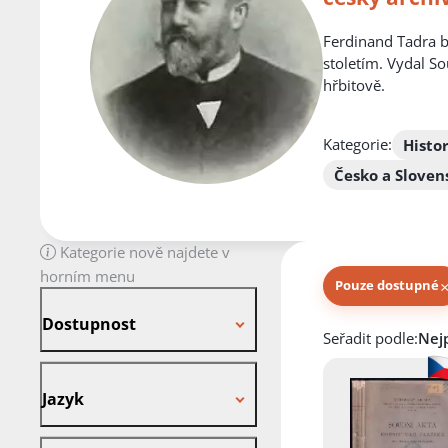
Ferdinand Tadra by
stoletím. Vydal So
hřbitově.
Kategorie:
Histor
Česko a Sloven
Kategorie nově najdete v
horním menu
Pouze dostupné
Dostupnost
Dostupnost
Knihy autora
Seřadit podle:
Jazyk
Jazyk
Stav