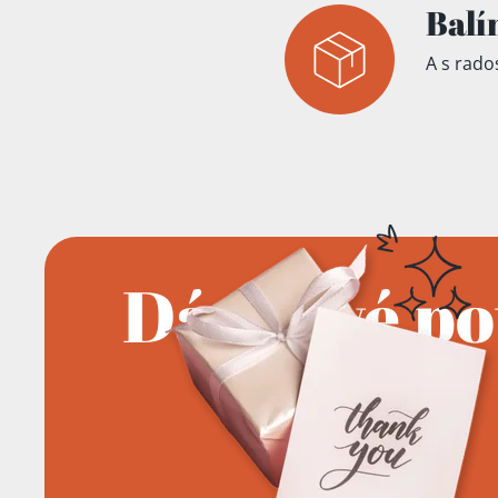
Balí
A s rados
Dárkové p