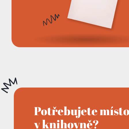
Potřebujete míst
v knihovně?