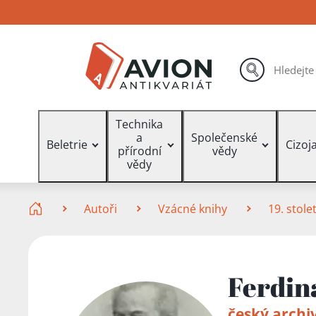
Přejít
Přejít
Přejít
na
na
na
hlavní
hlavní
vyhledávání
obsah
navigaci
hledat
Vyhledávání
Technika
a
Společenské
Beletrie
Cizoj
přírodní
vědy
vědy
Zde se nacházíte
Autoři
Vzácné knihy
19. stolet
Ferdin
český archiv