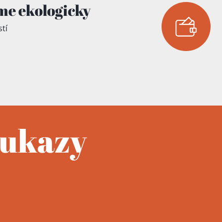
me ekologicky
tí
oukazy