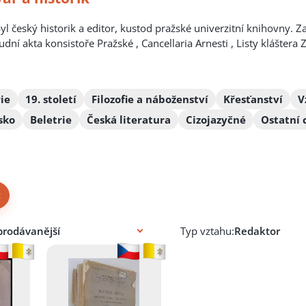
l český historik a editor, kustod pražské univerzitní knihovny. 
udní akta konsistoře Pražské , Cancellaria Arnesti , Listy klášte
ie
19. století
Filozofie a náboženství
Křesťanství
V
sko
Beletrie
Česká literatura
Cizojazyčné
Ostatní 
×
Typ vztahu: