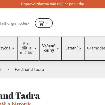
Doprava zdarma nad 699 Kč po Česku
položek – košík
0
Pro
Vzácné
azyčné
děti a
Ostatní
Gramodes
knihy
mládež
í
Ferdinand Tadra
and Tadra
ář a historik