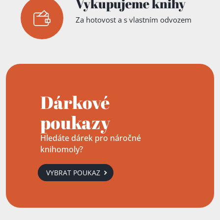
Vykupujeme knihy
Za hotovost a s vlastním odvozem
Dárkové
poukazy
Hledáte dárek pro náročné
knihomoly?
VYBRAT POUKAZ