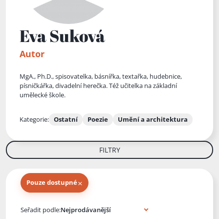
Eva Suková
Autor
MgA., Ph.D., spisovatelka, básnířka, textařka, hudebnice,
písničkářka, divadelní herečka. Též učitelka na základní
umělecké škole.
Kategorie:
Ostatní
Poezie
Umění a architektura
FILTRY
×
Pouze dostupné
Knihy autora
Seřadit podle: