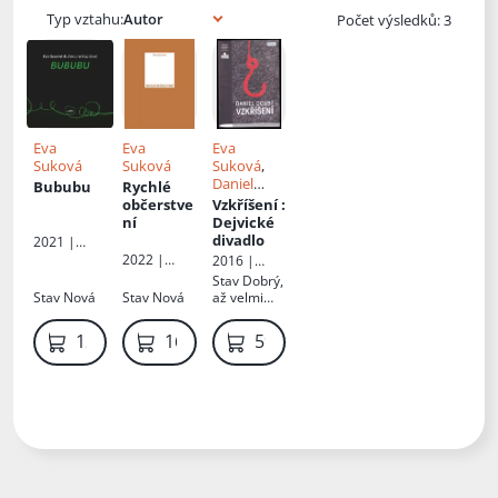
Typ vztahu:
Počet výsledků: 3
Eva
Eva
Eva
Suková
Suková
Suková
,
Daniel
Bububu
Rychlé
Doubt
občerstve
Vzkříšení
:
ní
Dejvické
divadlo
2021 |
Galén, spol.
2022 |
2016 |
s r.o.
Galén, spol.
Dejvické
Stav
Dobrý,
s r.o.
divadlo
Stav
Nová
Stav
Nová
až velmi
dobrý,
obálka s
129 Kč
169 Kč
59 Kč
polepkou