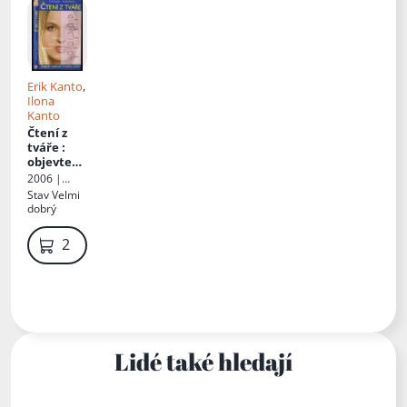
Erik Kanto
,
Ilona
Kanto
Čtení z
tváře
:
objevte
moudrost
2006 |
čínského
Alpress
Stav
Velmi
umění
dobrý
219 Kč
Lidé také hledají