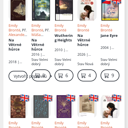
Emily
Emily
Emily
Emily
Emily
Brontë
, Př.
Brontë
, Př.
Brontë
Brontë
Brontë
Alexander
Máša
Wutherin
Na
Jane Eyre
Tomský
Baklanova
Na
Na
g Heights
Větrné
Větrné
Větrné
hůrce
2004 |
hůrce
hůrce
2010 |
INFOA
Harper
2026 |
2016 |
Collins
Euromedia
Dobrovský
Stav
Velmi
Stav
Velmi
Stav
Velmi
2018 |
Publ.
Group
s.r.o
dobrý
dobrý
Stav
Nová
dobrý
Leda
399 Kč
69 Kč
419 Kč
99 Kč
Vytvořit poptávku
Emily
Emily
Emily
Emily
Emily
Brontë
Brontë
Brontë
Brontë
Brontë