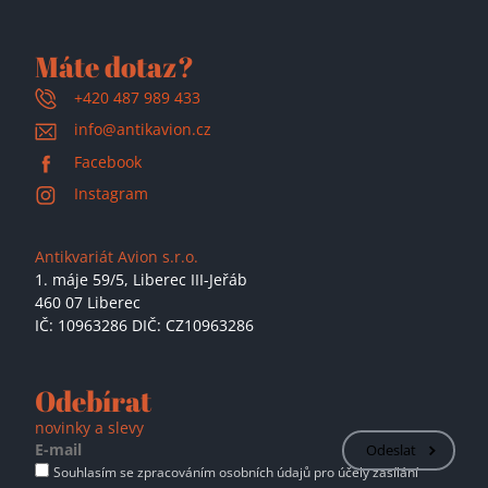
Máte dotaz?
+420 487 989 433
info@antikavion.cz
Facebook
Instagram
Antikvariát Avion s.r.o.
1. máje 59/5,
Liberec III-Jeřáb
460 07 Liberec
IČ: 10963286 DIČ: CZ10963286
Odebírat
novinky a slevy
Odeslat
Souhlasím se zpracováním osobních údajů pro účely zasílání