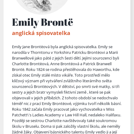
Emily Brontë
anglická spisovatelka
Emily Jane Brontëová byla anglická spisovatelka. Emily se
narodila v Thorntonu v Yorkshiru Patricku Brontëovi a Marii
Branwellové jako páté z jejich šesti dětí. Jejími sourozenci byli
Charlotte Brontëová, Anne Brontëová a Patrick Branwell
Brontë. Roku 1824 se rodina přestěhovala do Haworthu, kde
získal otec Emily stálé místo vikáře. Toto prostředí mělo
klíčový význam při vytváření zvláštního literárního světa
sourozenců Brontëových. V dětství, p
o smrti své matky, si tři
sestry a jejich bratr vymysleli fiktivní země , které se pak
objevovali v jejich příbězích. Z tohoto období se nedochvalo
téměř nic z prací Emily Brontëové, výjimku tvoří několik básní.
Roku 1842 začala Emily pracovat jako vychovatelka v Miss
Patchett\'s Ladies Academy v Law Hill Hall, nedaleko Halifaxu.
Později se sestrou Charlotte navštěvovaly také soukromou
školu v Bruselu. Doma si pak založily vlastní školu, ale neměly
žádné žáky. Objevení básnického talentu Emily vedlo ji a její