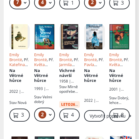
literatury,
7
4
2
169 Kč – 199 Kč
119 Kč – 129 Kč
119 Kč – 149 Kč
189 Kč
369 Kč
flíčky
hudby a
umění
Emily
Emily
Emily
Emily
Emily
Brontë
, Př.
Brontë
, Př.
Brontë
, Př.
Brontë
, Př.
Brontë
, Př.
Kateřina
Květa
Jarmila
Pavla
Květa
Hilská
Maryšková
Fastrová
Iblová
,
Maryšková
Na
Na
Vichrné
Na
Na
Matouš Ibl
Větrné
Větrné
návrší
Větrné
Větrné
hůrce
hůrce
hůrce
hůrce
1958 |
Mladá
Stav
Mírně
1993 |
2001 |
fronta
opotřebená
2022 |
Naše
Naše
, lehce
Dobrovský
Stav
Velmi
Stav
Dobrý,
vojsko
vojsko
2022 |
zašlé
s.r.o
dobrý
Stav
Nová
lehce
LETO26
:
37 Kč
Fortuna
desky,
vybledlý
Libri
natrhnutý
hřbet
2
99 Kč – 119 Kč
339 Kč
49 Kč
89 Kč
hřbet
Vytvořit poptávku