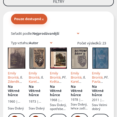
FILTRY
×
Pouze dostupné
Knihy autora
Seřadit podle:
Typ vztahu:
Počet výsledků: 23
Emily
Emily
Emily
Emily
Emily
Brontë
, Il.
Brontë
, Il.
Brontë
, Př.
Brontë
, Il.
Brontë
, Př.
Zdeněk
Karel
Květa
Karel
Pavla
Brdlík
, Př.
Hruška
, Př.
Maryšková
Hruška
, Př.
Iblová
,
Na
Na
Na
Na
Na
Květa
Květa
Květa
Matouš Ibl
Větrné
Větrné
Větrné
Větrné
Větrné
Maryšková
Maryšková
Maryšková
hůrce
hůrce
hůrce
hůrce
hůrce
1978 |
1968 |
2011 |
1960 |
1973 |
Lidové
Odeon
Českoslove
Stav
Dobrý,
Stav
Dobrý,
Stav
Velmi
Státní
Lidové
nakladatels
nský
Stav
Dobrý
Stav
Dobrý
lehce zašlá
opotřebená
dobrý
nakladatels
nakladatels
tví
spisovatel
obálka
obálka,
tví krásné
tví
stránky s