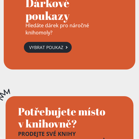
Dárkové
poukazy
Hledáte dárek pro náročné
knihomoly?
VYBRAT POUKAZ
Potřebujete místo
v knihovně?
PRODEJTE SVÉ KNIHY