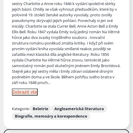
sestry Charlotte a Anne roku 1846 k vydání společné sbírky
jejich básní. Chtěly se však vyhnout předsudkům, které by v
polovině 19. století ženské autorky vyvolaly, proto zvolily
pseudonymy skrývající jejich pohlaví. Ponechaly si jen své
iniciály: Charlotte se stala Currer Bell, Anne Acton Bell a Emily
Ellis Bell. Roku 1847 vydala Emily svůj jediný román Na Větrné
hůrce jako dva svazky trojdílného souboru . Inovační
struktura románu poněkud zmátla kritiky. I když při svém
prvním vydání kniha vyvolala smíšené reakce, později se
zařadila mezi klasická díla anglické literatury. Roku 1850
vydala Charlotte Na Větrné hůrce znovu, tentokrát jako
samostatný román pod skutečným jménem Emily Brontëová.
Stejně jako její sestry měla i Emily zdraví oslabené drsným
podnebím doma a ve škole. Během pohřbu svého bratra v
září roku 1848 proch...
Zobrazit vše
Kategorie:
Beletrie
Angloamerická literatura
Biografie, memoáry a korespondence