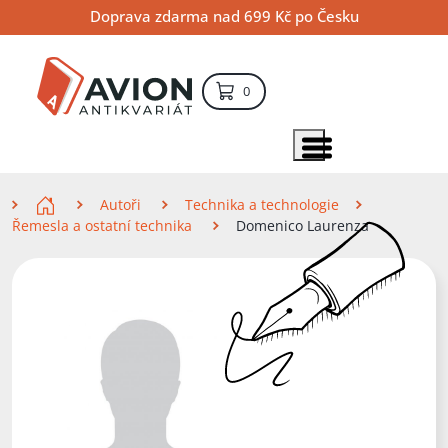
Přejít
Přejít
Přejít
Doprava zdarma nad 699 Kč po Česku
na
na
na
hlavní
hlavní
vyhledávání
obsah
navigaci
položek – košík
0
Vyhledávání
hledat
Zobrazit položky menu
Zde se nacházíte
Autoři
Technika a technologie
Řemesla a ostatní technika
Domenico Laurenza