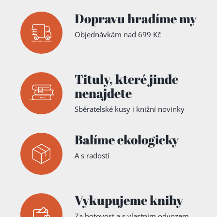
Dopravu hradíme my
Objednávkám nad 699 Kč
Tituly,
které jinde
nenajdete
Sběratelské kusy i knižní novinky
Balíme ekologicky
A s radostí
Vykupujeme knihy
Za hotovost a s vlastním odvozem