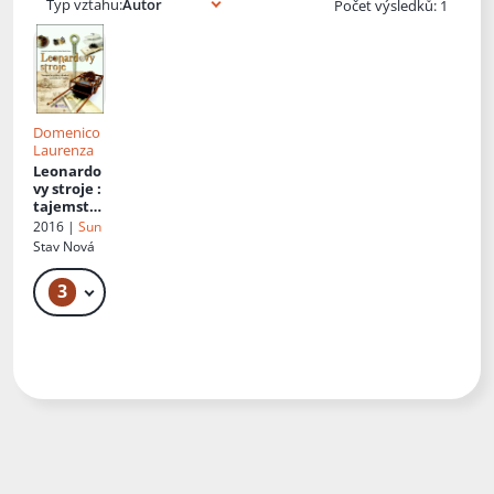
Typ vztahu:
Počet výsledků: 1
Domenico
Laurenza
Leonardo
vy stroje
:
tajemství
a
2016 |
Sun
vynálezy z
Stav
Nová
kodexů
Leonarda
3
239 Kč – 549 Kč
da
Vinciho