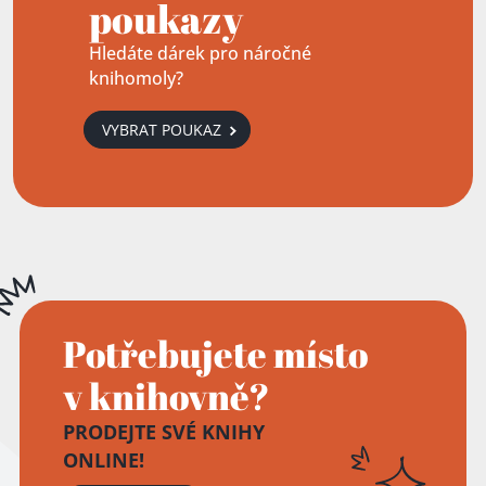
poukazy
Hledáte dárek pro náročné
knihomoly?
VYBRAT POUKAZ
Potřebujete místo
v knihovně?
PRODEJTE SVÉ KNIHY
ONLINE!