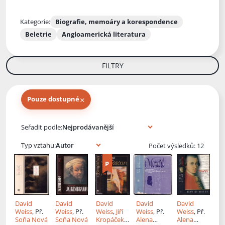
Kategorie:
Biografie, memoáry a korespondence
Beletrie
Angloamerická literatura
FILTRY
×
Pouze dostupné
Knihy autora
Seřadit podle:
Typ vztahu:
Počet výsledků: 12
David
David
David
David
David
Weiss
, Př.
Weiss
, Př.
Weiss
,
Jiří
Weiss
, Př.
Weiss
, Př.
Soňa Nová
Soňa Nová
Kropáček
,
Alena
Alena