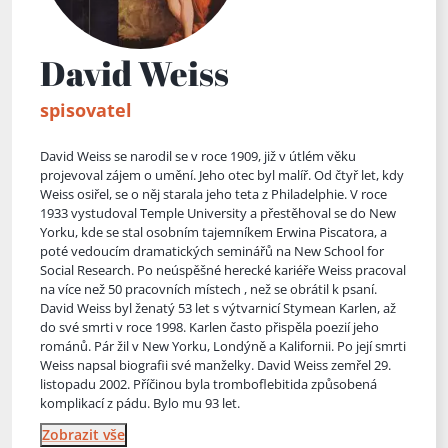
David Weiss
spisovatel
David Weiss se narodil se v roce 1909, již v útlém věku
projevoval zájem o umění. Jeho otec byl malíř. Od čtyř let, kdy
Weiss osiřel, se o něj starala jeho teta z Philadelphie. V roce
1933 vystudoval Temple University a přestěhoval se do New
Yorku, kde se stal osobním tajemníkem Erwina Piscatora, a
poté vedoucím dramatických seminářů na New School for
Social Research. Po neúspěšné herecké kariéře Weiss pracoval
na více než 50 pracovních místech ,
než se obrátil k psaní.
David Weiss byl ženatý 53 let s výtvarnicí Stymean Karlen, až
do své smrti v roce 1998. Karlen často přispěla poezií jeho
románů. Pár žil v New Yorku, Londýně a Kalifornii. Po její smrti
Weiss napsal biografii své manželky. David Weiss zemřel 29.
listopadu 2002. Příčinou byla tromboflebitida způsobená
komplikací z pádu. Bylo mu 93 let.
Zobrazit vše