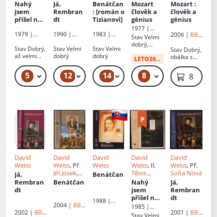
Př.
Soňa
Jindrová
Jindrová
Nahý
Já,
Benátčan
Mozart
Mozart
:
Nová
,
Jiří
jsem
Rembran
: [román o
člověk a
člověk a
Jonásek
přišel na
dt
Tizianovi]
génius
génius
svět
:
1977 |
1979 |
1990 |
1983 |
román o
2006 |
BB
Odeon
Stav
Velmi
Svoboda
Svoboda
Svoboda
art
Augustu
dobrý,
Stav
Dobrý,
Stav
Velmi
Stav
Velmi
Stav
Dobrý,
Rodinovi
lehké
až velmi
dobrý
dobrý
obálka s
oděrky na
LETO26
od:
34 Kč
dobrý
polepkou
obálce
5
12
14
8
49 Kč – 59 Kč
49 Kč – 59 Kč
49 Kč – 69 Kč
49 Kč – 59 Kč
89 Kč
David
David
David
David
David
Weiss
Weiss
, Př.
Weiss
Weiss
, Il.
Weiss
, Př.
Jiří Josek
,
Tibor
Soňa Nová
Já,
Benátčan
Soňa Nová
Honty
, Př.
Rembran
Benátčan
Nahý
Já,
Soňa Nová
dt
jsem
Rembran
přišel na
dt
1988 |
svět
:
2004 |
BB
1985 |
Slovenský
2001 |
BB
art
2002 |
BB
román o
Svoboda
spisovateľ
Stav
Velmi