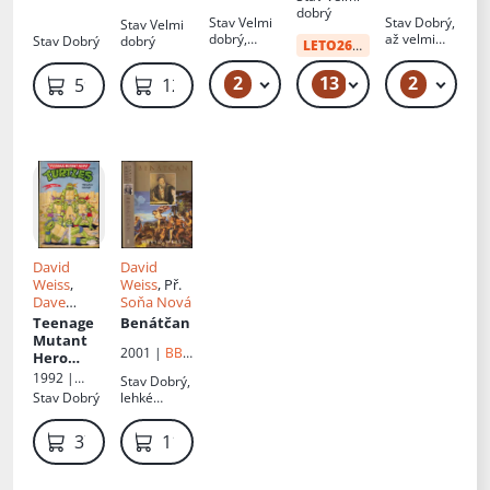
art
art
Augustu
dobrý
Stav
Velmi
Stav
Dobrý,
Stav
Velmi
Rodinovi
dobrý,
až velmi
Stav
Dobrý
dobrý
LETO26
od:
10 Kč
lehké
dobrý
oděrky
2
13
2
59 Kč
49 Kč – 69 Kč
49 Kč
59 Kč
129 Kč
David
David
Weiss
,
Weiss
, Př.
Dave
Soňa Nová
Garcia
,
Teenage
Benátčan
Christa
Mutant
2001 |
BB
Marx
Hero
art
Turtles
:
1992 |
Stav
Dobrý,
Trhačův
Egmont
Stav
Dobrý
lehké
návrat -
ČSFR
oděrky
4/1992
379 Kč
119 Kč