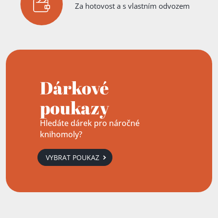
Za hotovost a s vlastním odvozem
Dárkové
poukazy
Hledáte dárek pro náročné
knihomoly?
VYBRAT POUKAZ