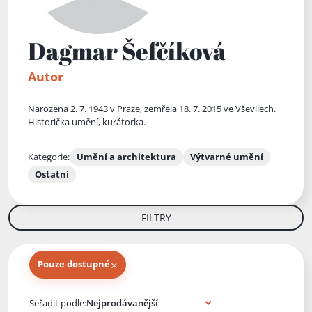
Dagmar Šefčíková
Autor
Narozena 2. 7. 1943 v Praze, zemřela 18. 7. 2015 ve Vševilech.
Historička umění, kurátorka.
Kategorie:
Umění a architektura
Výtvarné umění
Ostatní
FILTRY
×
Pouze dostupné
Knihy autora
Seřadit podle: