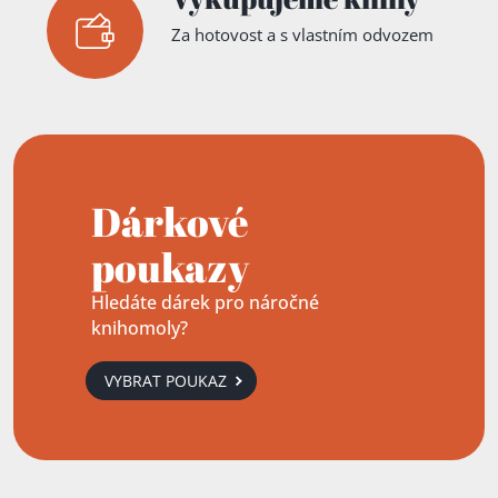
Za hotovost a s vlastním odvozem
Dárkové
poukazy
Hledáte dárek pro náročné
knihomoly?
VYBRAT POUKAZ