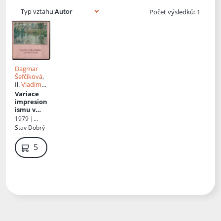
Typ vztahu:
Počet výsledků: 1
Dagmar
Šefčíková
,
Il.
Vladimír
Fyman
,
Variace
Helena
impresion
Machálkov
ismu v
á
české
1979 |
malbě
:
Středočesk
Stav
Dobrý
Středočes
á galerie
ká galerie
59 Kč
Praha.
Prosinec
1979-únor
1980 :
[katalog
výstavy]