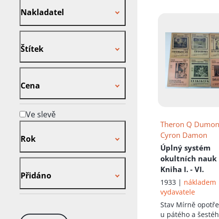
Nakladatel
Štítek
Štítek
Cena
Cena
Ve slevě
Theron Q Dumon
Rok
Cyron Damon
Rok
Úplný systém
okultních nauk
Přidáno
Kniha I. - VI.
Přidáno
1933 |
nákladem
vydavatele
Stav
Mírně opotř
u pátého a šestéh