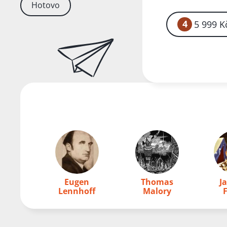
Hotovo
se knižní blok od
od hřbetu desek,
4
5 999 K
natrhnutá obálka
Eugen
Thomas
J
Lennhoff
Malory