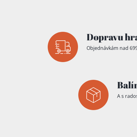
Přidáno do koš
Dopravu hr
Objednávkám nad 699
Balí
A s rados