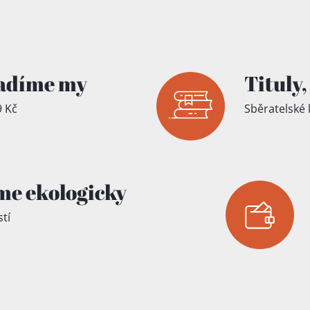
Hypnotherapie)
íku!
adíme my
Tituly,
 Kč
Sběratelské 
me ekologicky
tí