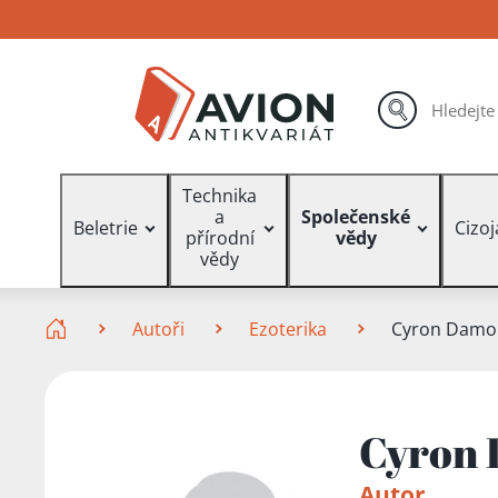
Přejít
Přejít
Přejít
na
na
na
hlavní
hlavní
vyhledávání
obsah
navigaci
hledat
Vyhledávání
Technika
a
Společenské
Beletrie
Cizo
přírodní
vědy
vědy
Zde se nacházíte
Autoři
Ezoterika
Cyron Damo
Cyron
Autor