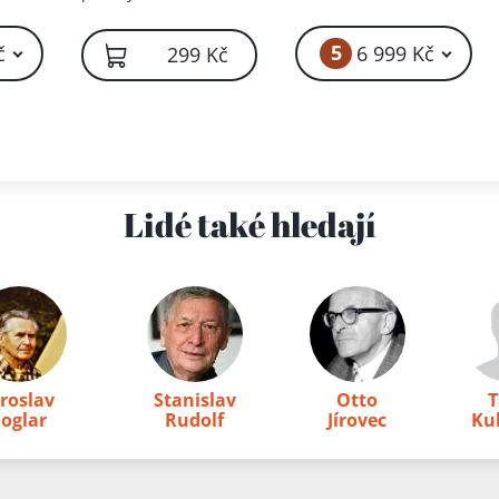
sebeuzdravení a
lepuje
stránek volně
Uvolněné stránky,
odstranění tajných
ořízka s flíčky
5
č
6 999 Kč
299 Kč
zlozvyků a neřestí +
Uzdravování
magnetismem+
Charakter a jeho
rozbor s použitím
vědecké
fysiognomiky,
Lidé také hledají
frenologie a
grafologie +
Orientální magie a
methody
hypnotismu,
telepathie, cvičení
síly vůle,
aroslav
Stanislav
Otto
T
magnetického
Foglar
Rudolf
Jírovec
Ku
uzdravování +
Posthypnotická
sugesce +