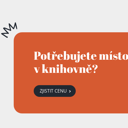
Potřebujete míst
v knihovně?
ZJISTIT CENU