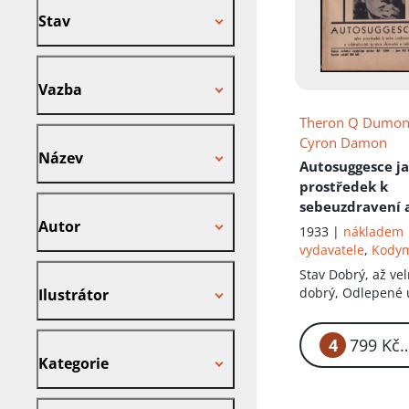
Stav
Vazba
Vazba
Theron Q Dumon
Název
Cyron Damon
Název
Autosuggesce j
prostředek k
Autor
sebeuzdravení 
Autor
odstranění taj
1933 |
nákladem
zlozvyků a neře
vydavatele
,
Kody
Cvičení v osobn
Ilustrátor
Stav
Dobrý, až ve
magii - Úplný s
dobrý, Odlepené 
Ilustrátor
okultních nauk.
hřbetu, vazba drž
Kniha III.
Kategorie
4
Kategorie
Nakladatel