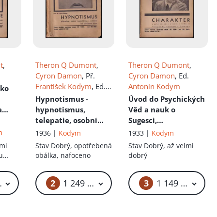
t
,
Theron Q Dumont
,
Theron Q Dumont
,
Cyron Damon
, Př.
Cyron Damon
, Ed.
František Kodym
, Ed.
Antonín Kodym
ako
František Kodym
Hypnotismus -
Úvod do Psychických
a
hypnotismus,
Věd a nauk o
ných
telepatie, osobní
Sugesci,
stí
:
magnetismus a
Hypnotismu,
m
1936 |
Kodym
1933 |
Kodym
í
ovládání lidí
Telepathii, osobním
lmi
Stav
Dobrý, opotřebená
Stav
Dobrý, až velmi
ystém
psychickými silami
:
Magnetismu,
u
obálka, nafoceno
dobrý
 -
Úplný systém
zkoumání a rozbor
í
okkultních nauk -
charakteru,
2
3
799 Kč – 6 999 Kč
1 249 Kč – 6 999 Kč
1 149 Kč – 
kniha II - Kniha II
probuzení utajených
sil Podvědomí
:
Kniha I