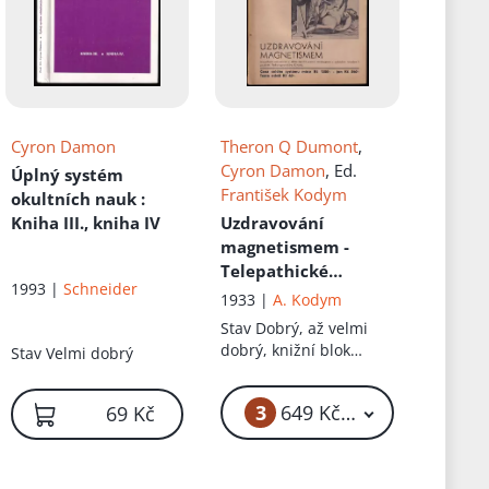
Cyron Damon
Theron Q Dumont
,
Cyron Damon
, Ed.
Úplný systém
František Kodym
okultních nauk
:
Kniha III., kniha IV
Uzdravování
magnetismem -
Telepathické
1993 |
Schneider
uzdravování a
1933 |
A. Kodym
sebeozdravění
Stav
Dobrý, až velmi
pomocí autosugesce
dobrý, knižní blok
Stav
Velmi dobrý
s praktickým
volně, vše drží
návodem k použití
3
6 999 Kč
649 Kč – 6 999 Kč
69 Kč
Radio-hypnotického
Krystalu
: Úplný
systém okkultních
nauk IV. - Oddíl IV.