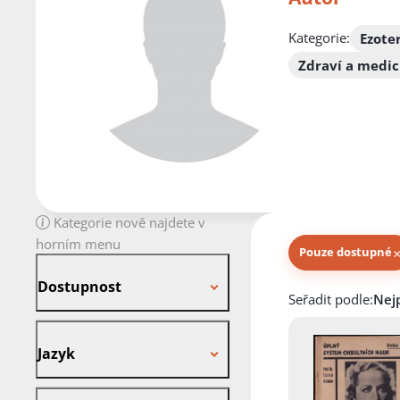
Kategorie:
Ezote
Zdraví a medic
Kategorie nově najdete v
horním menu
Pouze dostupné
Dostupnost
Dostupnost
Knihy autora
Seřadit podle:
Jazyk
Jazyk
Stav