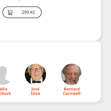
299 Kč
áňa
José
Bernard
lišová
Silva
Cornwell