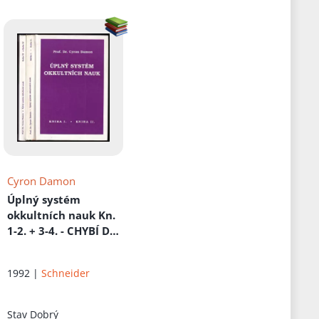
(Kniha IV)
Cyron Damon
Úplný systém
okkultních nauk Kn.
1-2. + 3-4. - CHYBÍ DÍL
5-6.
1992 |
Schneider
Stav
Dobrý