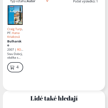
Typ vztahu:
Počet výsledků: 1
Craig Turp
,
Př.
Hana
Kriaková
Bulharsk
o
2007 |
RO-
TO-M
Stav
Dobrý,
obálka s
polepkou
49 Kč
Lidé také hledají