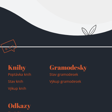
Knihy
Gramodesky
Poptávka knih
Stav gramodesek
Stav knih
Výkup gramodesek
Výkup knih
Odkazy