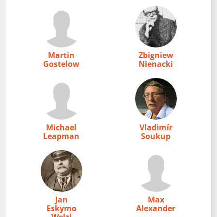
Martin
Zbigniew
Gostelow
Nienacki
Michael
Vladimír
Leapman
Soukup
Jan
Max
Eskymo
Alexander
Welzl