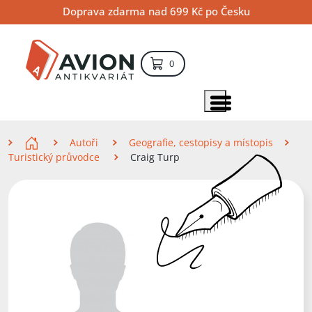
Přejít
Přejít
Přejít
Doprava zdarma nad 699 Kč po Česku
na
na
na
hlavní
hlavní
vyhledávání
obsah
navigaci
položek – košík
0
Vyhledávání
hledat
Zobrazit položky menu
Zde se nacházíte
Autoři
Geografie, cestopisy a místopis
Turistický průvodce
Craig Turp