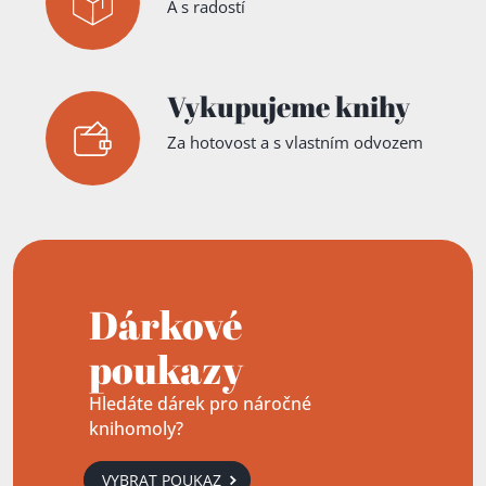
A s radostí
Vykupujeme knihy
Za hotovost a s vlastním odvozem
Dárkové
poukazy
Hledáte dárek pro náročné
knihomoly?
VYBRAT POUKAZ