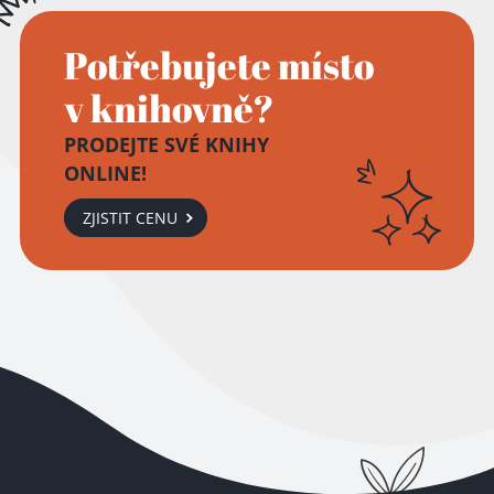
Potřebujete místo
v knihovně?
PRODEJTE SVÉ KNIHY
ONLINE!
Přidáno do košíku!
ZJISTIT CENU