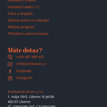
Nastavení cookies
Nastavení webu
(Kč)
Práce a brigáda
Zpětná vazba na redesign
Affiliate program
Přihlášení administrátora
Máte dotaz?
+420 487 989 433
info@antikavion.cz
Facebook
Instagram
Antikvariát Avion s.r.o.
1. máje 59/5,
Liberec III-Jeřáb
460 07 Liberec
IČ: 10963286 DIČ: CZ10963286