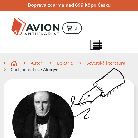
Přejít
Přejít
Přejít
Doprava zdarma nad 699 Kč po Česku
na
na
na
hlavní
hlavní
vyhledávání
obsah
navigaci
položek – košík
0
Vyhledávání
hledat
Zobrazit položky menu
Zde se nacházíte
Autoři
Beletrie
Severská literatura
Carl Jonas Love Almqvist