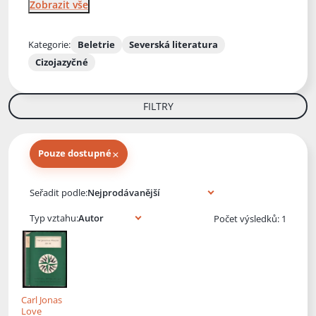
Zobrazit vše
Kategorie:
Beletrie
Severská literatura
Cizojazyčné
FILTRY
×
Pouze dostupné
Knihy autora
Seřadit podle:
Typ vztahu:
Počet výsledků: 1
Carl Jonas
Love