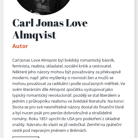
Carl Jonas Love
Almqvist
Autor
Carl Jonas Love Almqvist byl švédský romantický básník,
feminista, realista, skladatel, sociální kritik a cestovatel.
Některé jeho názory mohou být považovány za překvapivě
moderní, např. jeho myšlenky o rovnosti žen a mužů se
mohou považovat za radikální i podle současných měřítek. Ve
svém literárním díle Almqvist zpočátku vystupoval jako
typický romantický revolucionář, později se stal liberálem a
jedním z průkopníku realismu ve švédské litera
tuře. Na konci
života se pro své nesmiřitelné názory dostal do finanční tísně
a byl nucen psát pro peníze dobrodružné a strašidelné
romány. Roku 1851 uprchl do USA pro podezření z úkladné
vraždy. Návratu do vlasti se již nedočkal. Zemřel na zpáteční
cestě pod nepravým jménem v Brémách.