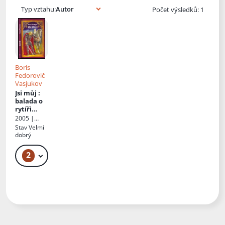
Typ vztahu:
Počet výsledků: 1
Boris
Fedorovič
Vasjukov
Jsi můj
:
balada o
rytíři
Glenovi
2005 |
Křesťanský
Stav
Velmi
život
dobrý
2
49 Kč – 59 Kč