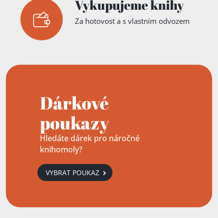
Vykupujeme knihy
Za hotovost a s vlastním odvozem
Dárkové
poukazy
Hledáte dárek pro náročné
knihomoly?
VYBRAT POUKAZ