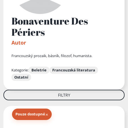
Bonaventure Des
Périers
Autor
Francouzský prozaik, básník, filozof, humanista.
Kategorie:
Beletrie
Francouzská literatura
Ostatní
FILTRY
×
Pouze dostupné
Knihy autora