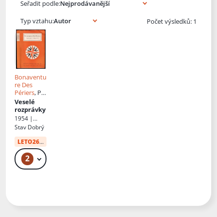
Seřadit podle:
Typ vztahu:
Počet výsledků: 1
Bonaventu
re Des
Périers
, Př.
Radovan
Veselé
Krátký
rozprávky
1954 |
Státní
Stav
Dobrý
nakladatels
tví krásné
LETO26
od:
34 Kč
literatury,
hudby a
2
49 Kč
umění