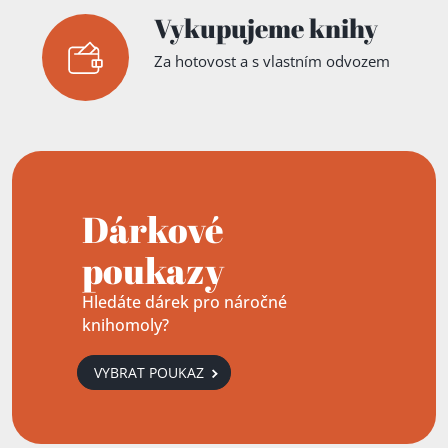
Vykupujeme knihy
Za hotovost a s vlastním odvozem
Dárkové
poukazy
Hledáte dárek pro náročné
knihomoly?
VYBRAT POUKAZ