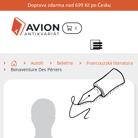
Přejít
Přejít
Přejít
Doprava zdarma nad 699 Kč po Česku
na
na
na
hlavní
hlavní
vyhledávání
obsah
navigaci
položek – košík
0
Vyhledávání
hledat
Zobrazit položky menu
Zde se nacházíte
Autoři
Beletrie
Francouzská literatura
Bonaventure Des Périers