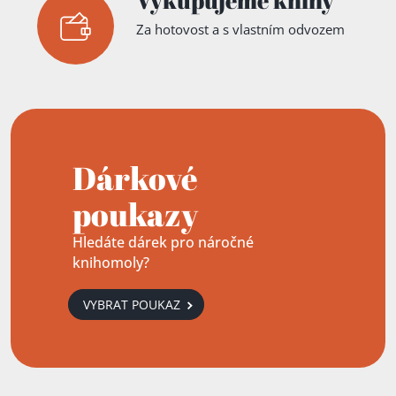
Vykupujeme knihy
Za hotovost a s vlastním odvozem
Dárkové
poukazy
Hledáte dárek pro náročné
knihomoly?
VYBRAT POUKAZ