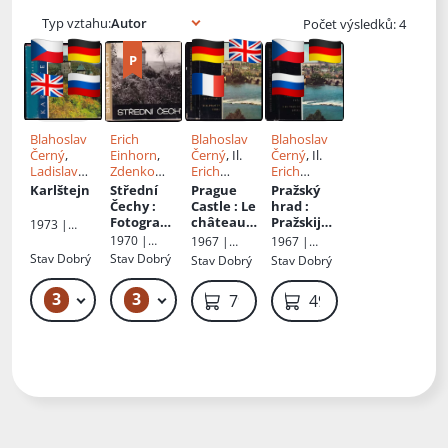
Typ vztahu:
Počet výsledků: 4
Blahoslav
Erich
Blahoslav
Blahoslav
Černý
,
Einhorn
,
Černý
, Il.
Černý
, Il.
Ladislav
Zdenko
Erich
Erich
Neubert
Feyfar
,
Einhorn
,
Einhorn
Karlštejn
Střední
Prague
Pražský
Blahoslav
Ed.
Čechy
:
Castle
: Le
hrad
:
Černý
Blahoslav
Fotografi
château
Pražskij
1973 |
Černý
e
de Prague
grad = Die
Pressfoto
,
1970 |
1967 |
1967 |
= Die
Prager
Českoslove
Středočesk
Presfoto
Pressfoto
Stav
Dobrý
Stav
Dobrý
Stav
Dobrý
Stav
Dobrý
nská
prager
Burg
é
tisková
nakladatels
Burg
3
3
49 Kč – 59 Kč
49 Kč
79 Kč
49 Kč
kancelář
tví a
knihkupectv
í