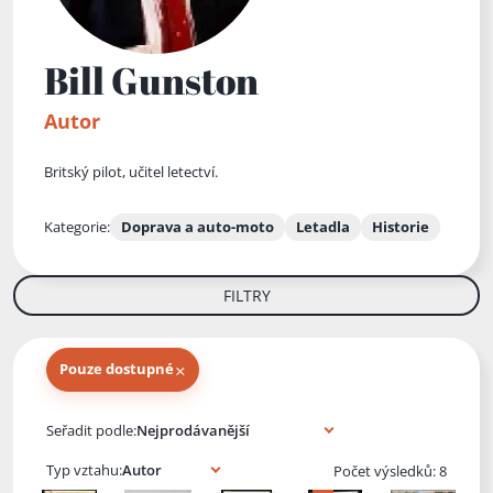
Bill Gunston
Autor
Britský pilot, učitel letectví.
Kategorie:
Doprava a auto-moto
Letadla
Historie
FILTRY
×
Pouze dostupné
Knihy autora
Seřadit podle:
Typ vztahu:
Počet výsledků: 8