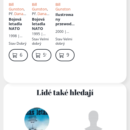
Bill
Bill
Bill
Gunston
,
Gunston
,
Gunston
Př.
Dana
Př.
Dana
Ilustrowa
Chodilová
Chodilová
Bojová
Bojová
ny
letadla
letadla
przewodn
NATO
NATO
ik po
2000 |
nowoczes
1995 |
Dom
1998 |
nych
Svojtka a
Stav
Velmi
Stav
Velmi
Wydawnicz
Svojtka &
bombowc
Vašut
Stav
Dobrý
dobrý
dobrý
y Bellona
Co
ach
69 Kč
59 Kč
99 Kč
Lidé také hledají