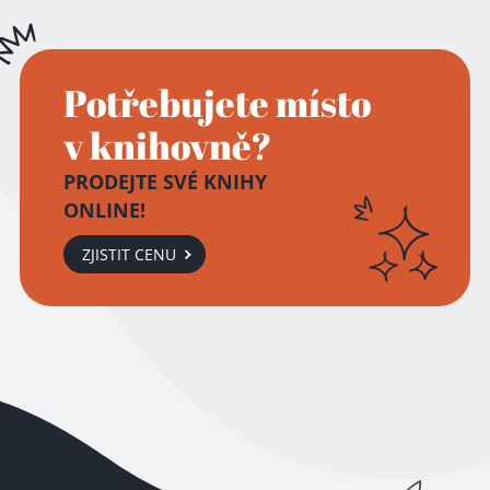
Potřebujete místo
v knihovně?
PRODEJTE SVÉ KNIHY
ONLINE!
Přidáno do košíku!
ZJISTIT CENU