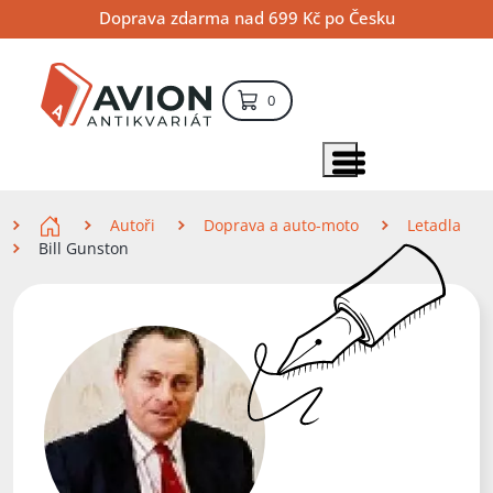
Přejít
Přejít
Přejít
Doprava zdarma nad 699 Kč po Česku
na
na
na
hlavní
hlavní
vyhledávání
obsah
navigaci
položek – košík
0
Vyhledávání
hledat
Zobrazit položky menu
Zde se nacházíte
Autoři
Doprava a auto-moto
Letadla
Bill Gunston