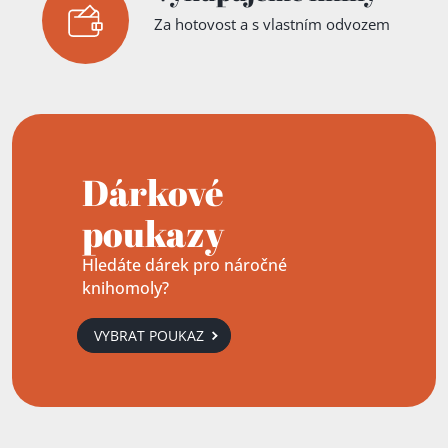
Za hotovost a s vlastním odvozem
Dárkové
poukazy
Hledáte dárek pro náročné
knihomoly?
VYBRAT POUKAZ