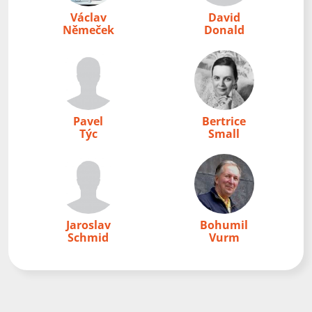
Václav
David
Němeček
Donald
Pavel
Bertrice
Týc
Small
Jaroslav
Bohumil
Schmid
Vurm