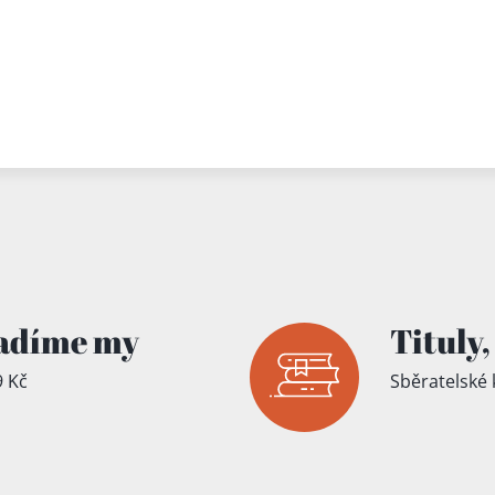
adíme my
Tituly,
 Kč
Sběratelské 
íku!