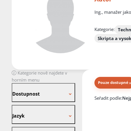
Ing., manažer jako
Kategorie:
Techn
Skripta a vyso
Kategorie nově najdete v
horním menu
Pouze dostupné
Dostupnost
Dostupnost
Knihy autora
Seřadit podle:
Jazyk
Jazyk
Stav