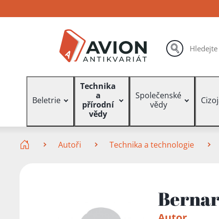
Přejít
Přejít
Přejít
na
na
na
hlavní
hlavní
vyhledávání
obsah
navigaci
hledat
Vyhledávání
Technika
a
Společenské
Beletrie
Cizo
přírodní
vědy
vědy
Zde se nacházíte
Autoři
Technika a technologie
Bernar
Autor