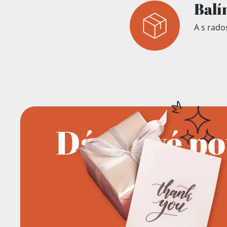
Balí
A s rados
Dárkové p