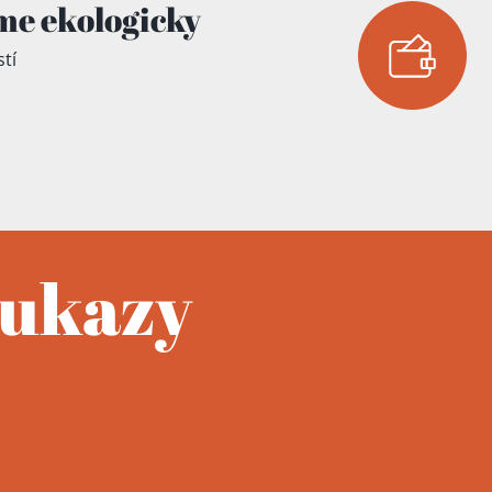
me ekologicky
tí
oukazy