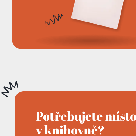
Potřebujete míst
v knihovně?