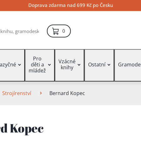
Doprava zdarma nad 699 Kč po Česku
položek – košík
0
Pro
Vzácné
jazyčné
děti a
Ostatní
Gramode
knihy
mládež
Strojírenství
Bernard Kopec
d Kopec