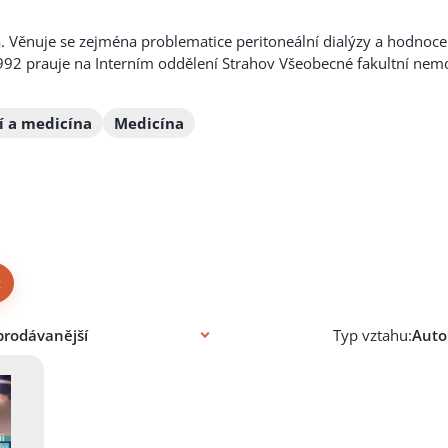
. Věnuje se zejména problematice peritoneální dialýzy a hodnocen
992 prauje na Interním oddělení Strahov Všeobecné fakultní nemo
í a medicína
Medicína
×
Typ vztahu: