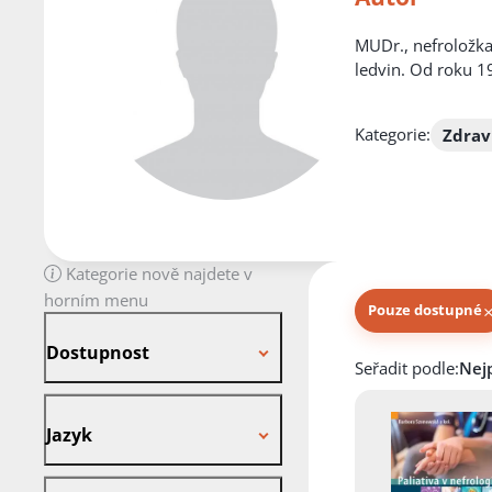
MUDr., nefroložka
ledvin. Od roku 1
Kategorie:
Zdrav
Kategorie nově najdete v
horním menu
Pouze dostupné
Dostupnost
Dostupnost
Knihy autora
Seřadit podle:
Jazyk
Jazyk
Stav