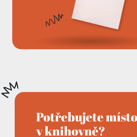
Potřebujete míst
v knihovně?