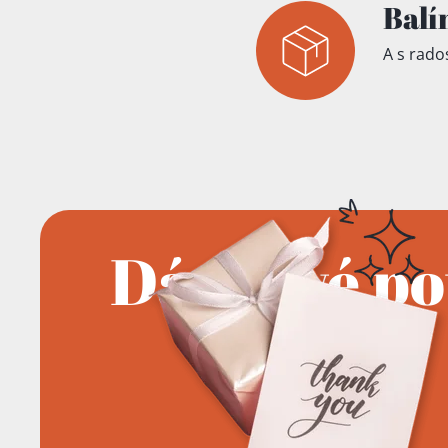
Balí
A s rados
Dárkové p