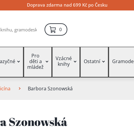
Doprava zdarma nad 699 Kč po Česku
položek – košík
0
Pro
Vzácné
jazyčné
děti a
Ostatní
Gramode
knihy
mládež
icína
Barbora Szonowská
a Szonowská