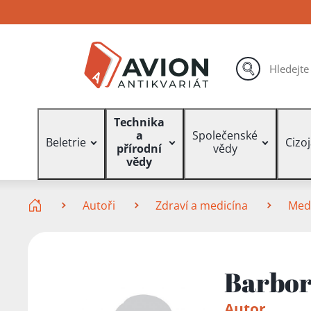
Přejít
Přejít
Přejít
na
na
na
hlavní
hlavní
vyhledávání
obsah
navigaci
hledat
Vyhledávání
Technika
a
Společenské
Beletrie
Cizo
přírodní
vědy
vědy
Zde se nacházíte
Autoři
Zdraví a medicína
Med
Barbor
Autor