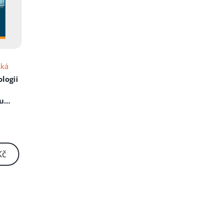
ská
ologii
 u
Kč