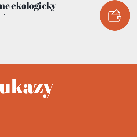
me ekologicky
tí
oukazy