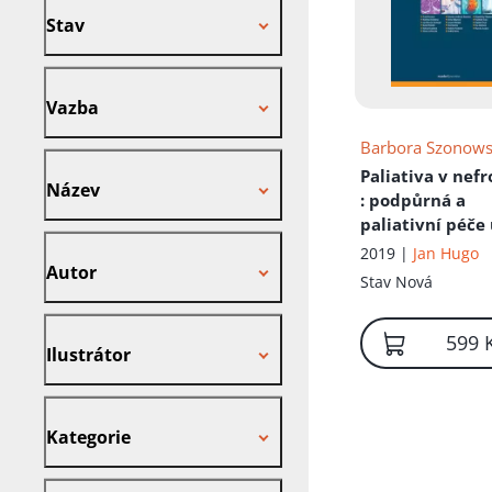
Stav
Vazba
Vazba
Barbora Szonow
Název
Paliativa v nefr
Název
: podpůrná a
paliativní péče
Autor
pacientů s
2019 |
Jan Hugo
Autor
onemocněním
Stav
Nová
ledvin
Ilustrátor
599 
Ilustrátor
Kategorie
Kategorie
Nakladatel