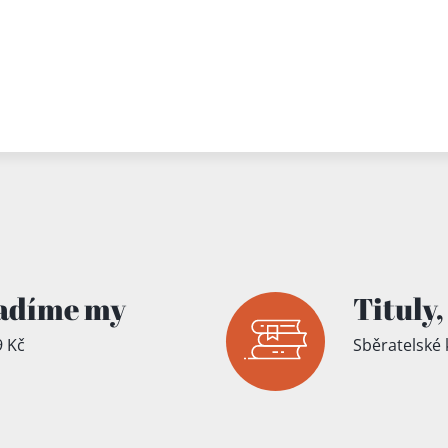
adíme my
Tituly,
 Kč
Sběratelské 
íku!