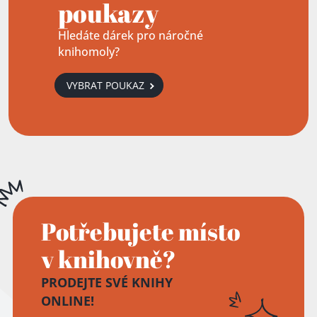
poukazy
Hledáte dárek pro náročné
knihomoly?
VYBRAT POUKAZ
Potřebujete místo
v knihovně?
PRODEJTE SVÉ KNIHY
ONLINE!