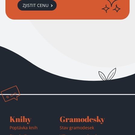
ZJISTIT CENU
Přidáno do košíku!
Knihy
Gramodesky
Poptávka knih
Stav gramodesek