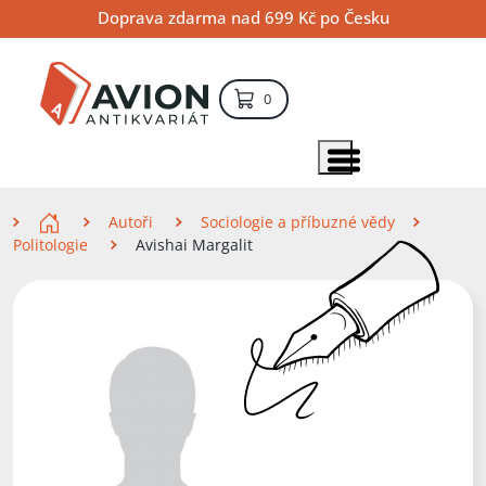
Přejít
Přejít
Přejít
Doprava zdarma nad 699 Kč po Česku
na
na
na
hlavní
hlavní
vyhledávání
obsah
navigaci
položek – košík
0
Vyhledávání
hledat
Zobrazit položky menu
Zde se nacházíte
Autoři
Sociologie a příbuzné vědy
Politologie
Avishai Margalit