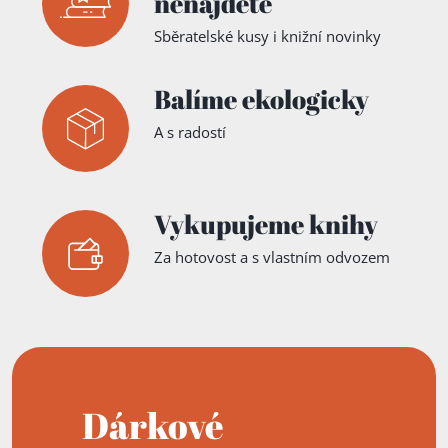
nenajdete
Sběratelské kusy i knižní novinky
Balíme ekologicky
A s radostí
Vykupujeme knihy
Za hotovost a s vlastním odvozem
Dárkové