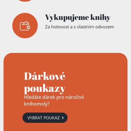
Vykupujeme knihy
Za hotovost a s vlastním odvozem
Dárkové
poukazy
Hledáte dárek pro náročné
knihomoly?
VYBRAT POUKAZ