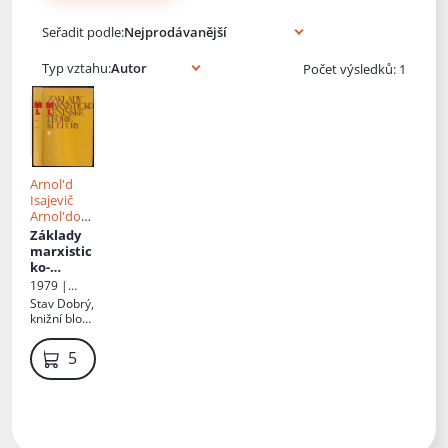
Knihy autora
Seřadit podle:
Typ vztahu:
Počet výsledků: 1
Arnol'd
Isajevič
Arnol'dov
,
Př.
Milan
Základy
Šimek
,
marxistic
Dušan
ko-
Prokop
leninské
1979 |
teorie
Svoboda
Stav
Dobrý,
kultury
knižní blok
lehce
zvlněný,
59 Kč
neautorská
dedikace,
lehce cítit
po vlhkosti