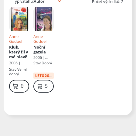
Typ vztahu:
Počet výsledků: 2
Anne
Anne
Guduel
Guduel
Kluk,
Noční
který žil v
gazela
mé hlavě
2006 |
Víkend
Stav
Dobrý
2006 |
Víkend
Stav
Velmi
dobrý
LETO26
:
12 Kč
69 Kč
59 Kč