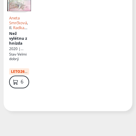
Aneta
Smrčková
,
Il.
Radka
Kalinayová
Než
vylétnu z
hnízda
2020 |
Jakub
Stav
Velmi
Haluška
dobrý
LETO26
:
41 Kč
69 Kč