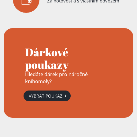
Za hotovost a s vlastním odvozem
Dárkové
poukazy
Hledáte dárek pro náročné
knihomoly?
VYBRAT POUKAZ